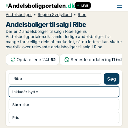
Andelsboligportalen
.dk
LIVE
Andelsboliger
Region Sydjylland
Ribe
Andelsboliger til salg i Ribe
Der er 2 andelsboliger til salg i Ribe lige nu.
Andelsboligportalen.dk samler ledige andelsboliger fra
mange forskellige dele af markedet, så du lettere kan skabe
overblik over relevante andelsboliger til salg i Ribe.
Opdaterede 24h
Seneste opdatering
62
11 t side
Ribe
Søg
Inkludér bytte
Størrelse
Pris