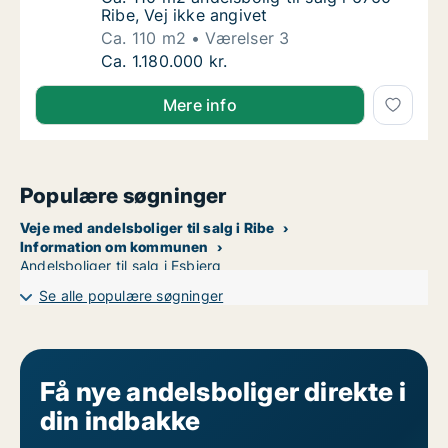
Ribe, Vej ikke angivet
Ca. 110 m2
Værelser 3
Ca. 110 m2 andelsbolig til salg i 6760 Ribe, 
Ca. 1.180.000 kr.
Mere info
Populære søgninger
Veje med andelsboliger til salg i Ribe
Information om kommunen
Andelsboliger til salg i Esbjerg
Se alle populære søgninger
Få nye andelsboliger direkte i
din indbakke