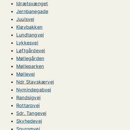
Idrætsvænget
Jernbanegade
Juulsvej
Kløvbakken
Lundtangvej
Lykkesvej
Løftgårdevej
Møllegården
Mølleparken
Møllevej
Ndr Stavskærvej
Nymindegabvej
Randsigvej
Rottarpvej
Sdr. Tangevej
Skyhedevej
Snuromvej