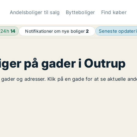
Andelsboliger til salg
Bytteboliger
Find køber
 24h
14
Seneste opdater
Notifikationer om nye boliger
2
iger på gader i Outrup
å gader og adresser. Klik på en gade for at se aktuelle an