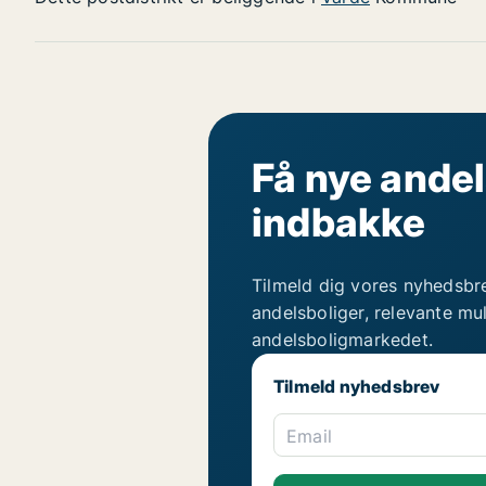
Få nye andel
indbakke
Tilmeld dig vores nyhedsbr
andelsboliger, relevante mu
andelsboligmarkedet.
Tilmeld nyhedsbrev
Email