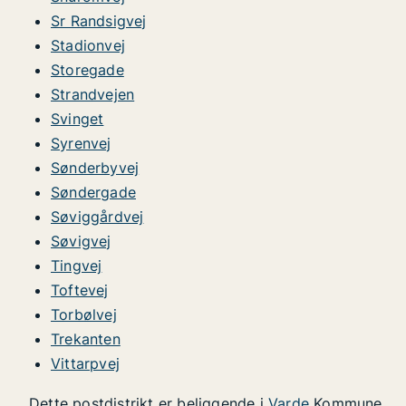
Sr Randsigvej
Stadionvej
Storegade
Strandvejen
Svinget
Syrenvej
Sønderbyvej
Søndergade
Søviggårdvej
Søvigvej
Tingvej
Toftevej
Torbølvej
Trekanten
Vittarpvej
Dette postdistrikt er beliggende i
Varde
Kommune