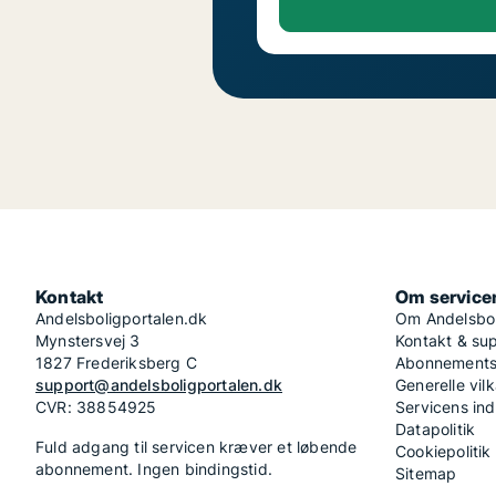
Kontakt
Om service
Andelsboligportalen.dk
Om Andelsbol
Mynstersvej 3
Kontakt & su
1827 Frederiksberg C
Abonnementsv
support@andelsboligportalen.dk
Generelle vilk
CVR: 38854925
Servicens in
Datapolitik
Fuld adgang til servicen kræver et løbende
Cookiepolitik
abonnement. Ingen bindingstid.
Sitemap