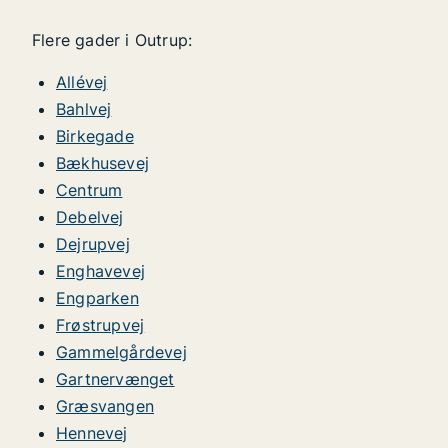
Flere gader i Outrup:
Allévej
Bahlvej
Birkegade
Bækhusevej
Centrum
Debelvej
Dejrupvej
Enghavevej
Engparken
Frøstrupvej
Gammelgårdevej
Gartnervænget
Græsvangen
Hennevej