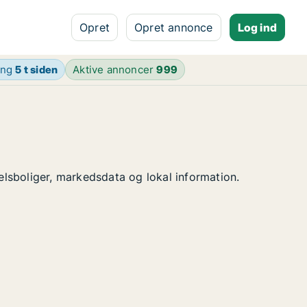
Opret
Opret annonce
Log ind
ing
5 t siden
Aktive annoncer
999
delsboliger, markedsdata og lokal information.