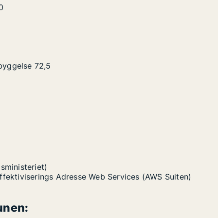
0
byggelse
72,5
sministeriet)
Effektiviserings Adresse Web Services (AWS Suiten)
unen: