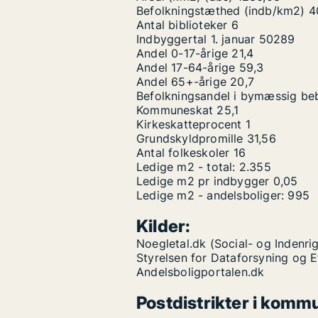
Befolkningstæthed (indb/km2)
4
Antal biblioteker
6
Indbyggertal 1. januar
50289
Andel 0-17-årige
21,4
Andel 17-64-årige
59,3
Andel 65+-årige
20,7
Befolkningsandel i bymæssig be
Kommuneskat
25,1
Kirkeskatteprocent
1
Grundskyldpromille
31,56
Antal folkeskoler
16
Ledige m2 - total:
2.355
Ledige m2 pr indbygger
0,05
Ledige m2 - andelsboliger:
995
Kilder:
Noegletal.dk (Social- og Indenrig
Styrelsen for Dataforsyning og 
Andelsboligportalen.dk
Postdistrikter i komm