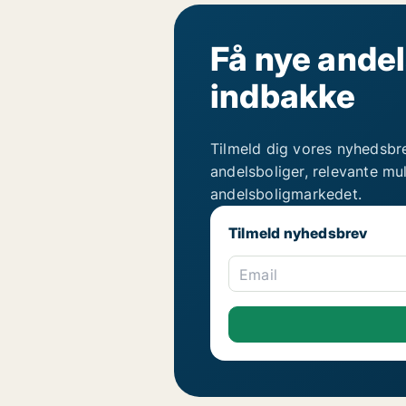
Få nye andel
indbakke
Tilmeld dig vores nyhedsbr
andelsboliger, relevante mu
andelsboligmarkedet.
Tilmeld nyhedsbrev
Email