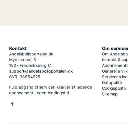
Kontakt
Om service
Andelsboligportalen.dk
Om Andelsbol
Mynstersvej 3
Kontakt & su
1827 Frederiksberg C
Abonnementsv
support@andelsboligportalen.dk
Generelle vilk
CVR: 38854925
Servicens in
Datapolitik
Fuld adgang til servicen kræver et løbende
Cookiepolitik
abonnement. Ingen bindingstid.
Sitemap