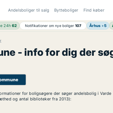
Andelsboliger til salg
Bytteboliger
Find køber
de 24h
62
Århus
+
5
Notifikationer om nye boliger
107
r
e - info for dig der sø
 Kommune
formationer for boligsøgere der søger andelsbolig i Vard
tæthed og antal biblioteker fra 2013):