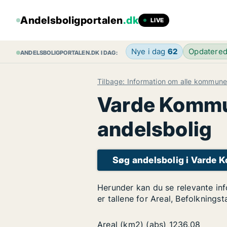
Andelsboligportalen
.dk
LIVE
Nye i dag
62
Opdatere
ANDELSBOLIGPORTALEN.DK I DAG:
Tilbage: Information om alle kommune
Varde Kommun
andelsbolig
Søg andelsbolig i Varde
Herunder kan du se relevante in
er tallene for Areal, Befolknings
Areal (km2) (abs)
1236,08