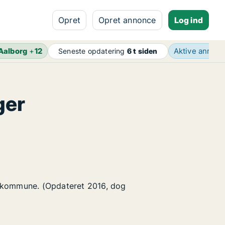
Opret
Opret annonce
Log ind
Aalborg
+
12
Aktive annon
Seneste opdatering
6 t siden
ger
e kommune. (Opdateret 2016, dog