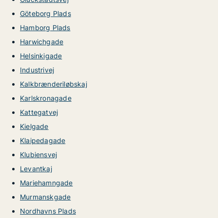
Göteborg Plads
Hamborg Plads
Harwichgade
Helsinkigade
Industrivej
Kalkbrænderiløbskaj
Karlskronagade
Kattegatvej
Kielgade
Klaipedagade
Klubiensvej
Levantkaj
Mariehamngade
Murmanskgade
Nordhavns Plads