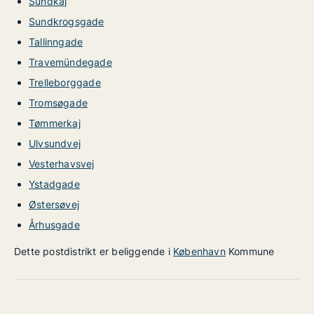
Sundkaj
Sundkrogsgade
Tallinngade
Travemündegade
Trelleborggade
Tromsøgade
Tømmerkaj
Ulvsundvej
Vesterhavsvej
Ystadgade
Østersøvej
Århusgade
Dette postdistrikt er beliggende i
København
Kommune