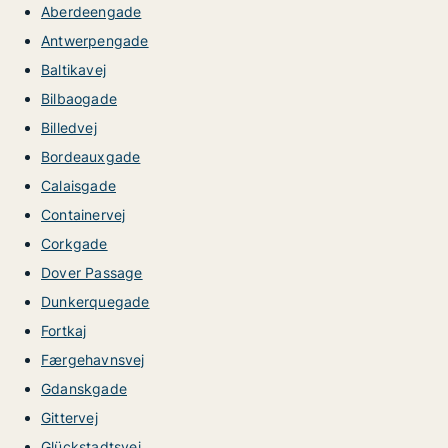
Aberdeengade
Antwerpengade
Baltikavej
Bilbaogade
Billedvej
Bordeauxgade
Calaisgade
Containervej
Corkgade
Dover Passage
Dunkerquegade
Fortkaj
Færgehavnsvej
Gdanskgade
Gittervej
Glückstadtsvej