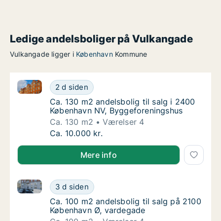
Ledige andelsboliger på Vulkangade
Vulkangade ligger i
København
Kommune
Ca. 130 m2 andelsbolig til salg i 2400 København N
Ca. 130 m2 andelsbolig til salg i 2400 Køb
2 d siden
Ca. 130 m2 andelsbolig til salg i 2400 Køb
Ca. 130 m2 andelsbolig til salg i 2400
København NV, Byggeforeningshus
Ca. 130 m2
Værelser 4
Ca. 130 m2 andelsbolig til salg i 2400 Køb
Ca. 10.000 kr.
Mere info
Ca. 100 m2 andelsbolig til salg på 2100 København 
Ca. 100 m2 andelsbolig til salg på 2100 Kø
3 d siden
Ca. 100 m2 andelsbolig til salg på 2100 Kø
Ca. 100 m2 andelsbolig til salg på 2100
København Ø, vardegade