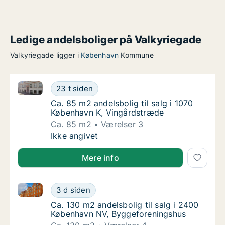
Ledige andelsboliger på Valkyriegade
Valkyriegade ligger i
København
Kommune
Ca. 85 m2 andelsbolig til salg i 1070 København K, 
Ca. 85 m2 andelsbolig til salg i 1070 Køben
23 t siden
Ca. 85 m2 andelsbolig til salg i 1070 Købe
Ca. 85 m2 andelsbolig til salg i 1070
København K, Vingårdstræde
Ca. 85 m2
Værelser 3
Ca. 85 m2 andelsbolig til salg i 1070 Køben
Ikke angivet
Mere info
Ca. 130 m2 andelsbolig til salg i 2400 København N
Ca. 130 m2 andelsbolig til salg i 2400 Køb
3 d siden
Ca. 130 m2 andelsbolig til salg i 2400 Køb
Ca. 130 m2 andelsbolig til salg i 2400
København NV, Byggeforeningshus