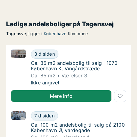
Ledige andelsboliger på Tagensvej
Tagensvej ligger i
København
Kommune
Ca. 85 m2 andelsbolig til salg i 1070 København K, 
Ca. 85 m2 andelsbolig til salg i 1070 Køben
3 d siden
Ca. 85 m2 andelsbolig til salg i 1070 Købe
Ca. 85 m2 andelsbolig til salg i 1070
København K, Vingårdstræde
Ca. 85 m2
Værelser 3
Ca. 85 m2 andelsbolig til salg i 1070 Køben
Ikke angivet
Mere info
Ca. 100 m2 andelsbolig til salg på 2100 København 
Ca. 100 m2 andelsbolig til salg på 2100 Kø
7 d siden
Ca. 100 m2 andelsbolig til salg på 2100 Kø
Ca. 100 m2 andelsbolig til salg på 2100
København Ø, vardegade