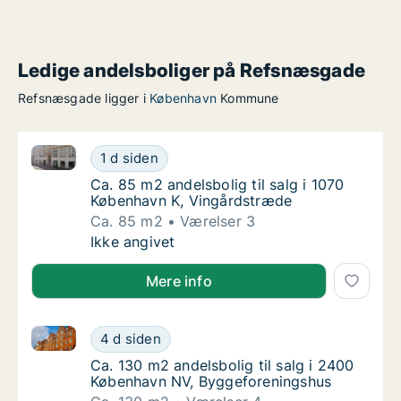
Ledige andelsboliger på Refsnæsgade
Refsnæsgade ligger i
København
Kommune
Ca. 85 m2 andelsbolig til salg i 1070 København K, 
Ca. 85 m2 andelsbolig til salg i 1070 Køben
1 d siden
Ca. 85 m2 andelsbolig til salg i 1070 Købe
Ca. 85 m2 andelsbolig til salg i 1070
København K, Vingårdstræde
Ca. 85 m2
Værelser 3
Ca. 85 m2 andelsbolig til salg i 1070 Køben
Ikke angivet
Mere info
Ca. 130 m2 andelsbolig til salg i 2400 København N
Ca. 130 m2 andelsbolig til salg i 2400 Køb
4 d siden
Ca. 130 m2 andelsbolig til salg i 2400 Køb
Ca. 130 m2 andelsbolig til salg i 2400
København NV, Byggeforeningshus