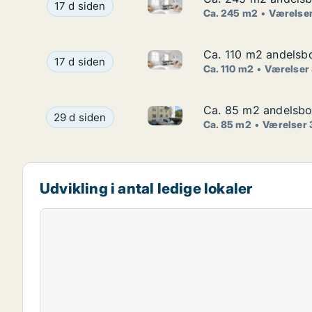
Ca. 245 m2 andelsbolig til sa
Ca. 245 m2 andelsbolig til salg på 1900 Frederik
17 d siden
Ca. 245 m2
Værelser
Ca. 110 m2 andelsbo
Ca. 110 m2 andelsbo
Ca. 110 m2 andelsbolig til sal
Ca. 110 m2 andelsbolig til salg på 1900 Frederik
17 d siden
Ca. 110 m2
Værelser
Ca. 85 m2 andelsbol
Ca. 85 m2 andelsbol
Ca. 85 m2 andelsbolig til sal
Ca. 85 m2 andelsbolig til salg på 2100 Københav
29 d siden
Ca. 85 m2
Værelser 
Udvikling i antal ledige lokaler