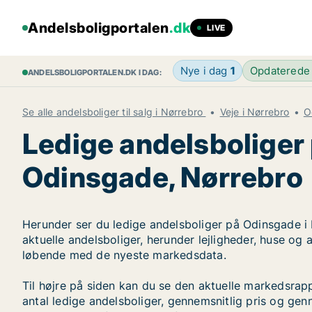
Andelsboligportalen
.dk
LIVE
Nye i dag
1
Opdaterede
ANDELSBOLIGPORTALEN.DK I DAG:
Se alle andelsboliger til salg i Nørrebro
Veje i Nørrebro
O
Ledige andelsboliger
Odinsgade, Nørrebro
Herunder ser du ledige andelsboliger på Odinsgade i 
aktuelle andelsboliger, herunder lejligheder, huse og
løbende med de nyeste markedsdata.
Til højre på siden kan du se den aktuelle markedsra
antal ledige andelsboliger, gennemsnitlig pris og genn