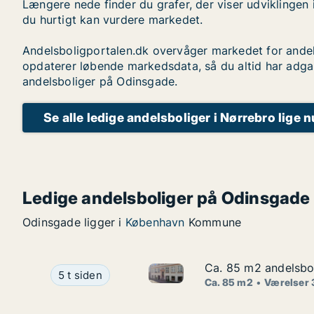
Længere nede finder du grafer, der viser udviklingen 
du hurtigt kan vurdere markedet.
Andelsboligportalen.dk overvåger markedet for andel
opdaterer løbende markedsdata, så du altid har adga
andelsboliger på Odinsgade.
Se alle ledige andelsboliger i Nørrebro lige n
Ledige andelsboliger på Odinsgade
Odinsgade ligger i
København
Kommune
Ca. 85 m2 andelsbol
Ca. 85 m2 andelsbol
Ca. 85 m2 andelsbolig til sal
Ca. 85 m2 andelsbolig til salg i 1070 Københav
5 t siden
Ca. 85 m2
Værelser 