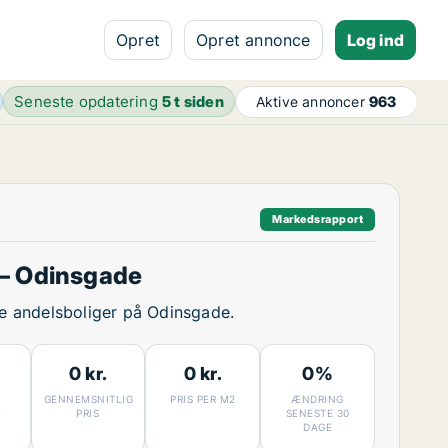
Opret
Opret annonce
Log ind
Seneste opdatering
5 t siden
Aktive annoncer
963
Markedsrapport
– Odinsgade
ige andelsboliger på Odinsgade.
0 kr.
0 kr.
0%
GENNEMSNITLIG
PRIS PER M2
ÆNDRING
7
PRIS
SENESTE 30
DAGE