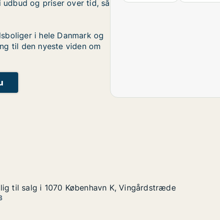
i udbud og priser over tid, så
sboliger i hele Danmark og
ng til den nyeste viden om
u
ig til salg i 1070 København K, Vingårdstræde
ig til salg i 1070 København K, Vingårdstræde
g i 1070 København K, Vingårdstræde
n K, Vingårdstræde
3