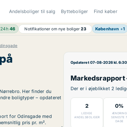
Andelsboliger til salg
Bytteboliger
Find køber
 24h
46
København
+
1
Notifikationer om nye boliger
23
dinsgade
 på
Opdateret 07-08-2026 kl. 6:30
Markedsrapport 
Der er i øjeblikket 2 led
Nørrebro. Her finder du
 andre boligtyper – opdateret
2
0%
LEDIGE
ÆNDRING
pport for Odinsgade med
ANDELSBOLIGER
SENESTE 
DAGE
emsnitlig pris pr. m².