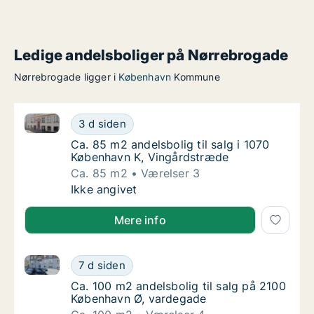
Ledige andelsboliger på Nørrebrogade
Nørrebrogade ligger i
København
Kommune
Ca. 85 m2 andelsbolig til salg i 1070 København K, 
Ca. 85 m2 andelsbolig til salg i 1070 Køben
3 d siden
Ca. 85 m2 andelsbolig til salg i 1070 Købe
Ca. 85 m2 andelsbolig til salg i 1070
København K, Vingårdstræde
Ca. 85 m2
Værelser 3
Ca. 85 m2 andelsbolig til salg i 1070 Køben
Ikke angivet
Mere info
Ca. 100 m2 andelsbolig til salg på 2100 København 
Ca. 100 m2 andelsbolig til salg på 2100 Kø
7 d siden
Ca. 100 m2 andelsbolig til salg på 2100 Kø
Ca. 100 m2 andelsbolig til salg på 2100
København Ø, vardegade