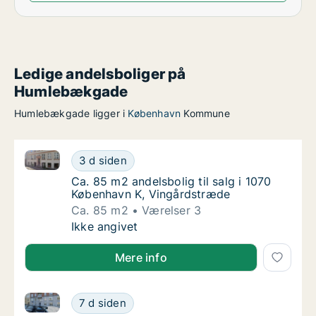
Ledige andelsboliger på
Humlebækgade
Humlebækgade ligger i
København
Kommune
Ca. 85 m2 andelsbolig til salg i 1070 København K, 
Ca. 85 m2 andelsbolig til salg i 1070 Køben
3 d siden
Ca. 85 m2 andelsbolig til salg i 1070 Købe
Ca. 85 m2 andelsbolig til salg i 1070
København K, Vingårdstræde
Ca. 85 m2
Værelser 3
Ca. 85 m2 andelsbolig til salg i 1070 Køben
Ikke angivet
Mere info
Ca. 100 m2 andelsbolig til salg på 2100 København 
Ca. 100 m2 andelsbolig til salg på 2100 Kø
7 d siden