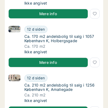
Andelsbolig til salg i 1256 København K, Am
Ikke angivet
Mere info
Ca. 170 m2 andelsbolig til salg i 1057 København K,
Ca. 170 m2 andelsbolig til salg i 1057 Købe
12 d siden
Ca. 170 m2 andelsbolig til salg i 1057 Køb
Ca. 170 m2 andelsbolig til salg i 1057
København K, Holbergsgade
Ca. 170 m2
Ca. 170 m2 andelsbolig til salg i 1057 Købe
Ikke angivet
Mere info
Ca. 210 m2 andelsbolig til salg i 1256 København K,
Ca. 210 m2 andelsbolig til salg i 1256 Købe
12 d siden
Ca. 210 m2 andelsbolig til salg i 1256 Købe
Ca. 210 m2 andelsbolig til salg i 1256
København K, Amaliegade
Ca. 210 m2
Ca. 210 m2 andelsbolig til salg i 1256 Købe
Ikke angivet