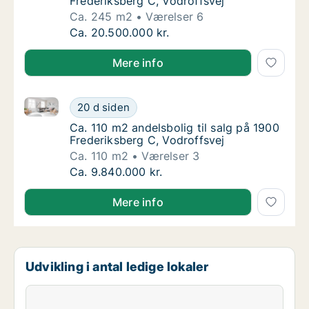
Frederiksberg C, Vodroffsvej
Ca. 245 m2
Værelser 6
Ca. 245 m2 andelsbolig til salg på 1900 Fre
Ca. 20.500.000 kr.
Mere info
Ca. 110 m2 andelsbolig til salg på 1900 Frederiksber
Ca. 110 m2 andelsbolig til salg på 1900 Fred
20 d siden
Ca. 110 m2 andelsbolig til salg på 1900 Fred
Ca. 110 m2 andelsbolig til salg på 1900
Frederiksberg C, Vodroffsvej
Ca. 110 m2
Værelser 3
Ca. 110 m2 andelsbolig til salg på 1900 Fred
Ca. 9.840.000 kr.
Mere info
Udvikling i antal ledige lokaler