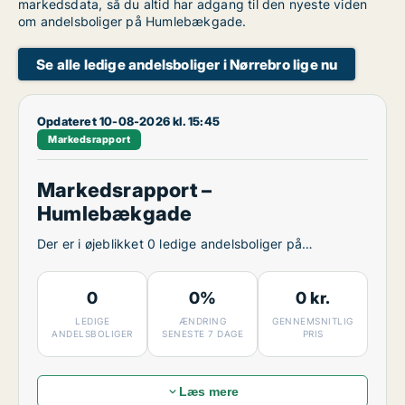
markedsdata, så du altid har adgang til den nyeste viden
om andelsboliger på Humlebækgade.
Se alle ledige andelsboliger i Nørrebro lige nu
Opdateret 10-08-2026 kl. 15:45
Markedsrapport
Markedsrapport –
Humlebækgade
Der er i øjeblikket 0 ledige andelsboliger på
Humlebækgade.
0
0%
0 kr.
LEDIGE
ÆNDRING
GENNEMSNITLIG
ANDELSBOLIGER
SENESTE 7 DAGE
PRIS
Læs mere