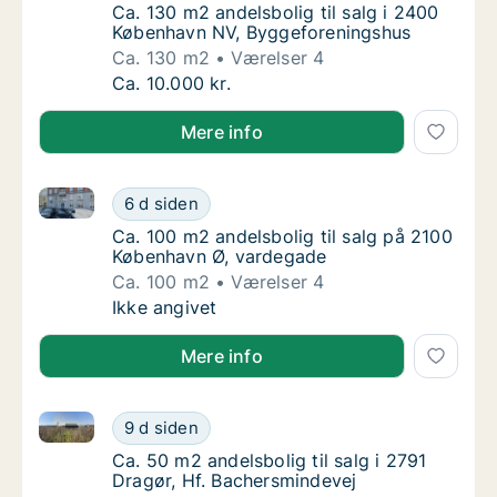
Ca. 130 m2 andelsbolig til salg i 2400 Køb
Ca. 130 m2 andelsbolig til salg i 2400
København NV, Byggeforeningshus
Ca. 130 m2
Værelser 4
Ca. 130 m2 andelsbolig til salg i 2400 Køb
Ca. 10.000 kr.
Mere info
Ca. 100 m2 andelsbolig til salg på 2100 København 
Ca. 100 m2 andelsbolig til salg på 2100 Kø
6 d siden
Ca. 100 m2 andelsbolig til salg på 2100 Kø
Ca. 100 m2 andelsbolig til salg på 2100
København Ø, vardegade
Ca. 100 m2
Værelser 4
Ca. 100 m2 andelsbolig til salg på 2100 Kø
Ikke angivet
Mere info
Ca. 50 m2 andelsbolig til salg i 2791 Dragør, Hf. Ba
Ca. 50 m2 andelsbolig til salg i 2791 Dragør
9 d siden
Ca. 50 m2 andelsbolig til salg i 2791 Dragør
Ca. 50 m2 andelsbolig til salg i 2791
Dragør, Hf. Bachersmindevej