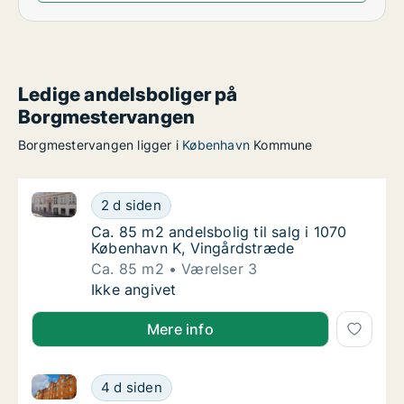
Ledige andelsboliger på
Borgmestervangen
Borgmestervangen ligger i
København
Kommune
Ca. 85 m2 andelsbolig til salg i 1070 København K, 
Ca. 85 m2 andelsbolig til salg i 1070 Køben
2 d siden
Ca. 85 m2 andelsbolig til salg i 1070 Købe
Ca. 85 m2 andelsbolig til salg i 1070
København K, Vingårdstræde
Ca. 85 m2
Værelser 3
Ca. 85 m2 andelsbolig til salg i 1070 Køben
Ikke angivet
Mere info
Ca. 130 m2 andelsbolig til salg i 2400 København N
Ca. 130 m2 andelsbolig til salg i 2400 Køb
4 d siden