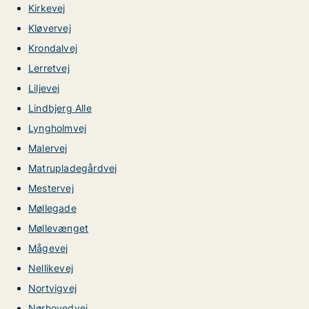
Kirkevej
Kløvervej
Krondalvej
Lerretvej
Liljevej
Lindbjerg Alle
Lyngholmvej
Malervej
Matrupladegårdvej
Mestervej
Møllegade
Møllevænget
Mågevej
Nellikevej
Nortvigvej
Nørhovedvej