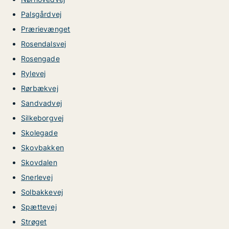
Palsgårdvej
Prærievænget
Rosendalsvej
Rosengade
Rylevej
Rørbækvej
Sandvadvej
Silkeborgvej
Skolegade
Skovbakken
Skovdalen
Snerlevej
Solbakkevej
Spættevej
Strøget