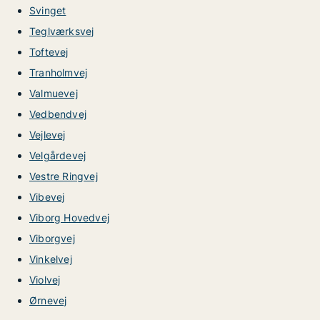
Svinget
Teglværksvej
Toftevej
Tranholmvej
Valmuevej
Vedbendvej
Vejlevej
Velgårdevej
Vestre Ringvej
Vibevej
Viborg Hovedvej
Viborgvej
Vinkelvej
Violvej
Ørnevej