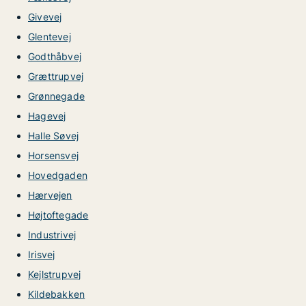
Givevej
Glentevej
Godthåbvej
Grættrupvej
Grønnegade
Hagevej
Halle Søvej
Horsensvej
Hovedgaden
Hærvejen
Højtoftegade
Industrivej
Irisvej
Kejlstrupvej
Kildebakken