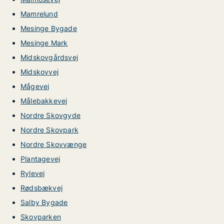
Mamrelund
Mesinge Bygade
Mesinge Mark
Midskovgårdsvej
Midskovvej
Mågevej
Målebakkevej
Nordre Skovgyde
Nordre Skovpark
Nordre Skovvænge
Plantagevej
Rylevej
Rødsbækvej
Salby Bygade
Skovparken