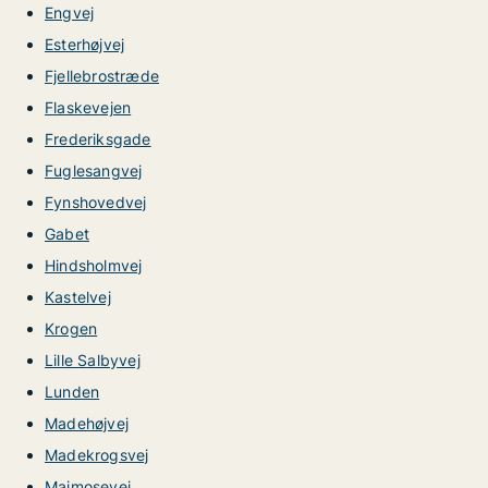
Engvej
Esterhøjvej
Fjellebrostræde
Flaskevejen
Frederiksgade
Fuglesangvej
Fynshovedvej
Gabet
Hindsholmvej
Kastelvej
Krogen
Lille Salbyvej
Lunden
Madehøjvej
Madekrogsvej
Maimosevej