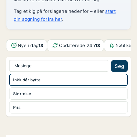
Tag et kig på forslagene nedenfor – eller
start
din søgning forfra her
.
Nye i dag
Opdaterede 24h
13
13
Notifikati
Mesinge
Søg
Inkludér bytte
Størrelse
Pris