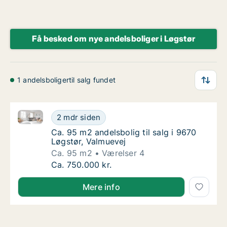
Få besked om nye andelsboliger i Løgstør
1 andelsboligertil salg fundet
Ca. 95 m2 andelsbolig til salg i 9670 Løgstør, Valmu
Ca. 95 m2 andelsbolig til salg i 9670 Løgstø
2 mdr siden
Ca. 95 m2 andelsbolig til salg i 9670 Løgstø
Ca. 95 m2 andelsbolig til salg i 9670
Løgstør, Valmuevej
Ca. 95 m2
Værelser 4
Ca. 95 m2 andelsbolig til salg i 9670 Løgstø
Ca. 750.000 kr.
Mere info