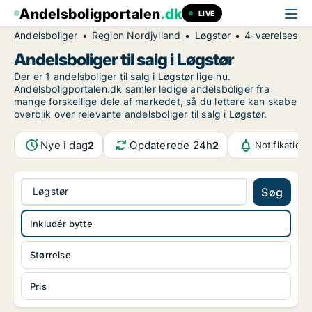
Andelsboligportalen
.dk
LIVE
Andelsboliger
Region Nordjylland
Løgstør
4-værelses
Andelsboliger til salg i Løgstør
Der er 1 andelsboliger til salg i Løgstør lige nu.
Andelsboligportalen.dk samler ledige andelsboliger fra
mange forskellige dele af markedet, så du lettere kan skabe
overblik over relevante andelsboliger til salg i Løgstør.
Nye i dag
Opdaterede 24h
2
2
Notifikation
Løgstør
Søg
Inkludér bytte
Størrelse
Pris