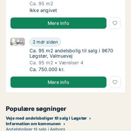
Ca. 95 m2
Ca. 95 m2 andelsbolig til salg i 9670 Løgstø
Ikke angivet
Mere info
Ca. 95 m2 andelsbolig til salg i 9670 Løgstør, Valmu
Ca. 95 m2 andelsbolig til salg i 9670 Løgstø
2 mdr siden
Ca. 95 m2 andelsbolig til salg i 9670 Løgstø
Ca. 95 m2 andelsbolig til salg i 9670
Løgstør, Valmuevej
Ca. 95 m2
Værelser 4
Ca. 95 m2 andelsbolig til salg i 9670 Løgstø
Ca. 750.000 kr.
Mere info
Populære søgninger
Veje med andelsboliger til salg i Løgstør
Information om kommunen
Andelsboliger til salg i Aalborg