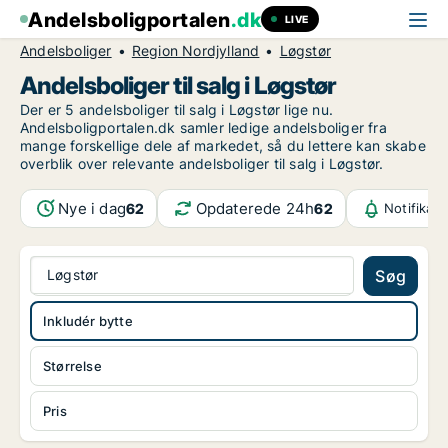
Andelsboligportalen
.dk
LIVE
Andelsboliger
Region Nordjylland
Løgstør
Andelsboliger til salg i Løgstør
Der er 5 andelsboliger til salg i Løgstør lige nu.
Andelsboligportalen.dk samler ledige andelsboliger fra
mange forskellige dele af markedet, så du lettere kan skabe
overblik over relevante andelsboliger til salg i Løgstør.
Nye i dag
Opdaterede 24h
62
62
Notifikat
Løgstør
Søg
Inkludér bytte
Størrelse
Pris