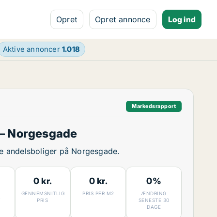
Opret
Opret annonce
Log ind
Aktive annoncer
1.018
Markedsrapport
 – Norgesgade
ige andelsboliger på Norgesgade.
0 kr.
0 kr.
0%
GENNEMSNITLIG
PRIS PER M2
ÆNDRING
7
PRIS
SENESTE 30
DAGE