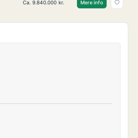
Ca. 110 m2 andelsbolig til salg på 1900 Frederi
Ca. 9.840.000 kr.
Mere info