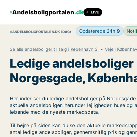
Andelsboligportalen
.dk
LIVE
Opdaterede 24h
9
Noti
ANDELSBOLIGPORTALEN.DK I DAG:
Se alle andelsboliger til salg i København S
Veje i Københa
Ledige andelsboliger
Norgesgade, Københ
Herunder ser du ledige andelsboliger på Norgesgade 
aktuelle andelsboliger, herunder lejligheder, huse og
løbende med de nyeste markedsdata.
Til højre på siden kan du se den aktuelle markedsra
antal ledige andelsboliger, gennemsnitlig pris og genn