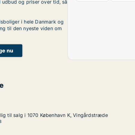
i udbud og priser over tid, så
sboliger i hele Danmark og
ng til den nyeste viden om
ige nu
e
ig til salg i 1070 København K, Vingårdstræde
ig til salg i 1070 København K, Vingårdstræde
g i 1070 København K, Vingårdstræde
 K, Vingårdstræde
3