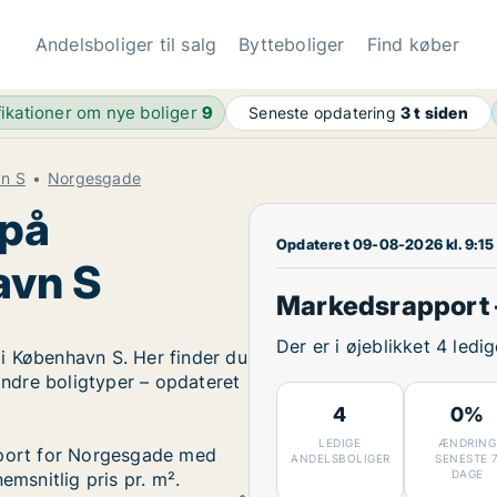
Andelsboliger til salg
Bytteboliger
Find køber
fikationer om nye boliger
9
Seneste opdatering
3 t siden
vn S
Norgesgade
 på
Opdateret 09-08-2026 kl. 9:15
avn S
Markedsrapport
Der er i øjeblikket 4 led
i København S. Her finder du
 andre boligtyper – opdateret
4
0%
LEDIGE
ÆNDRING
pport for Norgesgade med
ANDELSBOLIGER
SENESTE 
DAGE
emsnitlig pris pr. m².