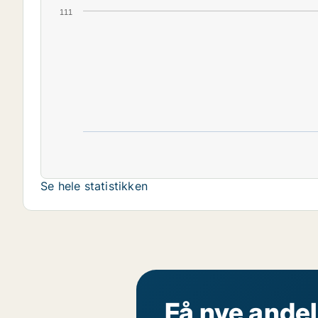
111
Se hele statistikken
Få nye andel