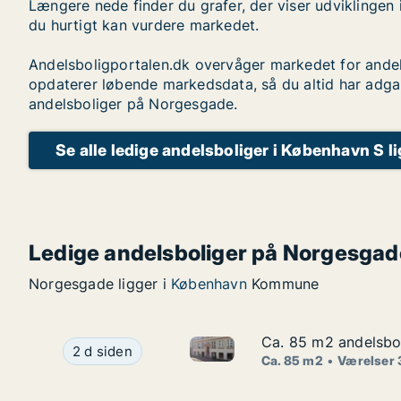
Længere nede finder du grafer, der viser udviklingen 
du hurtigt kan vurdere markedet.
Andelsboligportalen.dk overvåger markedet for andel
opdaterer løbende markedsdata, så du altid har adga
andelsboliger på Norgesgade.
Se alle ledige andelsboliger i København S l
Ledige andelsboliger på Norgesgad
Norgesgade ligger i
København
Kommune
Ca. 85 m2 andelsbol
Ca. 85 m2 andelsbol
Ca. 85 m2 andelsbolig til sal
Ca. 85 m2 andelsbolig til salg i 1070 København
2 d siden
Ca. 85 m2
Værelser 