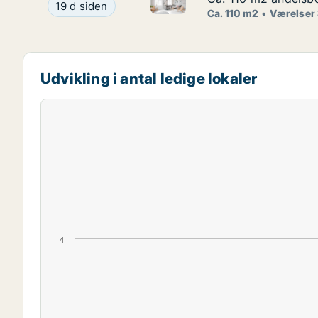
Ca. 110 m2 andelsbolig til sal
Ca. 110 m2 andelsbolig til salg på 1900 Frederik
19 d siden
Ca. 110 m2
Værelser
Udvikling i antal ledige lokaler
4