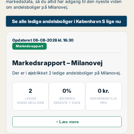
markedsdata, så du altid har adgang til den nyeste viden
om andelsboliger på Milanovej.
Se alle ledige andelsboliger i København S lige nu
Opdateret 06-08-2026 kl. 16:30
Markedsrapport
Markedsrapport – Milanovej
Der er i øjeblikket 2 ledige andelsboliger på Milanovej.
2
0%
0 kr.
LEDIGE
ÆNDRING
GENNEMSNITLIG
ANDELSBOLIGER
SENESTE 7 DAGE
PRIS
Læs mere