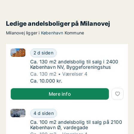
Ledige andelsboliger på Milanovej
Milanovej ligger i
København
Kommune
Ca. 130 m2 andelsbolig til salg i 2400 København N
Ca. 130 m2 andelsbolig til salg i 2400 Køb
2 d siden
Ca. 130 m2 andelsbolig til salg i 2400 Køb
Ca. 130 m2 andelsbolig til salg i 2400
København NV, Byggeforeningshus
Ca. 130 m2
Værelser 4
Ca. 130 m2 andelsbolig til salg i 2400 Køb
Ca. 10.000 kr.
Mere info
Ca. 100 m2 andelsbolig til salg på 2100 København 
Ca. 100 m2 andelsbolig til salg på 2100 Kø
4 d siden
Ca. 100 m2 andelsbolig til salg på 2100 Kø
Ca. 100 m2 andelsbolig til salg på 2100
København Ø, vardegade