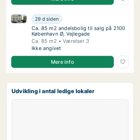
Ca. 85 m2 andelsbolig til salg på 2100 København Ø,
Ca. 85 m2 andelsbolig til salg på 2100 Købe
29 d siden
Ca. 85 m2 andelsbolig til salg på 2100 Købe
Ca. 85 m2 andelsbolig til salg på 2100
København Ø, Vejlegade
Ca. 85 m2
Værelser 3
Ca. 85 m2 andelsbolig til salg på 2100 Købe
Ikke angivet
Mere info
Udvikling i antal ledige lokaler