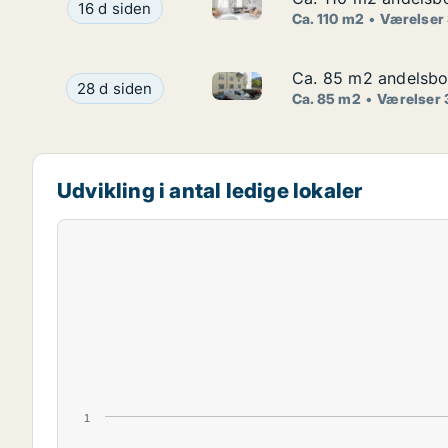
Ca. 110 m2 andelsbolig til sal
Ca. 110 m2 andelsbolig til salg på 1900 Frederik
16 d siden
Ca. 110 m2
Værelser
Ca. 85 m2 andelsbol
Ca. 85 m2 andelsbol
Ca. 85 m2 andelsbolig til sal
Ca. 85 m2 andelsbolig til salg på 2100 Københav
28 d siden
Ca. 85 m2
Værelser 
Udvikling i antal ledige lokaler
1