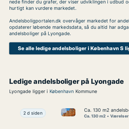
nede finder du grafer, der viser udviklingen i udbud o
hurtigt kan vurdere markedet.
Andelsboligportalen.dk overvåger markedet for andel
opdaterer løbende markedsdata, så du altid har adga
andelsboliger på Lyongade.
Se alle ledige andelsboliger i København S l
Ledige andelsboliger på Lyongade
Lyongade ligger i
København
Kommune
Ca. 130 m2 andelsbo
Ca. 130 m2 andelsbo
Ca. 130 m2 andelsbolig til sa
Ca. 130 m2 andelsbolig til salg i 2400 Københa
2 d siden
Ca. 130 m2
Værelser