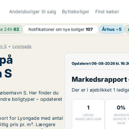
Andelsboliger til salg
Bytteboliger
Find køber
de 24h
62
Århus
+
5
Notifikationer om nye boliger
107
vn S
Lyongade
 på
Opdateret 06-08-2026 kl. 16:3
 S
Markedsrapport 
Der er i øjeblikket 1 led
København S. Her finder du
 andre boligtyper – opdateret
1
0%
LEDIGE
ÆNDRING
pport for Lyongade med antal
ANDELSBOLIGER
SENESTE 
DAGE
tlig pris pr. m². Længere