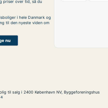
g priser over tid, så du
sboliger i hele Danmark og
ng til den nyeste viden om
ige nu
lig til salg i 2400 København NV, Byggeforeningshus
lig til salg i 2400 København NV, Byggeforeningshus
lg i 2400 København NV, Byggeforeningshus
vn NV, Byggeforeningshus
 4