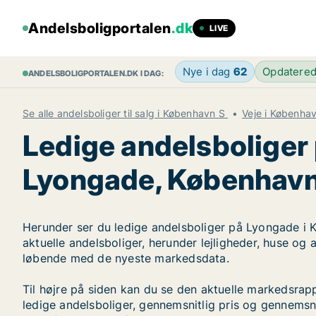
Andelsboligportalen
.dk
LIVE
Nye i dag
62
Opdatere
ANDELSBOLIGPORTALEN.DK I DAG:
Se alle andelsboliger til salg i København S
Veje i Københa
Ledige andelsboliger
Lyongade, København
Herunder ser du ledige andelsboliger på Lyongade i 
aktuelle andelsboliger, herunder lejligheder, huse og
løbende med de nyeste markedsdata.
Til højre på siden kan du se den aktuelle markedsra
ledige andelsboliger, gennemsnitlig pris og gennemsni