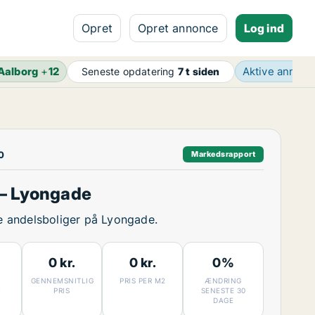
Opret
Opret annonce
Log ind
Aalborg
+
12
Aktive annon
Seneste opdatering
7 t siden
0
Markedsrapport
– Lyongade
ige andelsboliger på Lyongade.
0 kr.
0 kr.
0%
GENNEMSNITLIG
PRIS PER M2
ÆNDRING
7
PRIS
SENESTE 30
DAGE