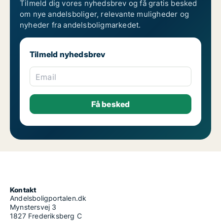
Tilmeld dig vores nyhedsbrev og få gratis besked
om nye andelsboliger, relevante muligheder og
nyheder fra andelsboligmarkedet.
Tilmeld nyhedsbrev
Email
Kontakt
Andelsboligportalen.dk
Mynstersvej 3
1827 Frederiksberg C