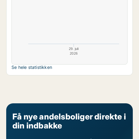
29. juli
2026
Se hele statistikken
Få nye andelsboliger direkte i
din indbakke