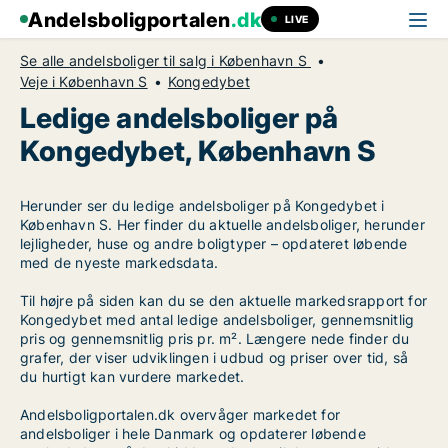
Andelsboligportalen
.dk
LIVE
Se alle andelsboliger til salg i København S
Veje i København S
Kongedybet
Ledige andelsboliger på
Kongedybet, København S
Herunder ser du ledige andelsboliger på Kongedybet i
København S. Her finder du aktuelle andelsboliger, herunder
lejligheder, huse og andre boligtyper – opdateret løbende
med de nyeste markedsdata.
Til højre på siden kan du se den aktuelle markedsrapport for
Kongedybet med antal ledige andelsboliger, gennemsnitlig
pris og gennemsnitlig pris pr. m². Længere nede finder du
grafer, der viser udviklingen i udbud og priser over tid, så
du hurtigt kan vurdere markedet.
Andelsboligportalen.dk overvåger markedet for
andelsboliger i hele Danmark og opdaterer løbende