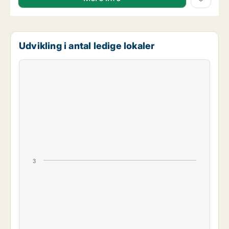
Udvikling i antal ledige lokaler
3