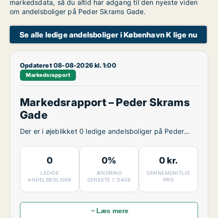
markedsdata, så du altid har adgang til den nyeste viden
om andelsboliger på Peder Skrams Gade.
Se alle ledige andelsboliger i København K lige nu
Opdateret 08-08-2026 kl. 1:00
Markedsrapport
Markedsrapport – Peder Skrams
Gade
Der er i øjeblikket 0 ledige andelsboliger på Peder
Skrams Gade.
0
0%
0 kr.
LEDIGE
ÆNDRING
GENNEMSNITLIG
ANDELSBOLIGER
SENESTE 7 DAGE
PRIS
Læs mere