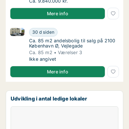
Ca. 110 m2 andelsbolig til salg på 1900 Fred
Ca. 9.840.000 kr.
Mere info
Ca. 85 m2 andelsbolig til salg på 2100 København Ø,
Ca. 85 m2 andelsbolig til salg på 2100 Købe
30 d siden
Ca. 85 m2 andelsbolig til salg på 2100 Købe
Ca. 85 m2 andelsbolig til salg på 2100
København Ø, Vejlegade
Ca. 85 m2
Værelser 3
Ca. 85 m2 andelsbolig til salg på 2100 Købe
Ikke angivet
Mere info
Udvikling i antal ledige lokaler