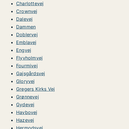
Charlottevej
Crownvej
Dalevej
Dammen
Doblervej
Emblavej
Engvej
Flyvholmvej
Fourmivej
Gajsgårdsvej
Gloryvej
Gregers Kirks Vej
Grønnevej
Gydevej
Havbovej
Hazevej
Hermodsvej