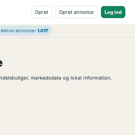
Opret
Opret annonce
Log ind
Aktive annoncer
1.017
e
andelsboliger, markedsdata og lokal information.