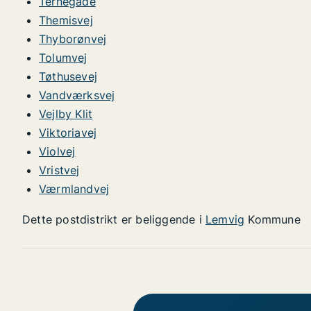
Ternegade
Themisvej
Thyborønvej
Tolumvej
Tøthusevej
Vandværksvej
Vejlby Klit
Viktoriavej
Violvej
Vristvej
Værmlandvej
Dette postdistrikt er beliggende i
Lemvig
Kommune