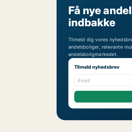
Få nye andel
indbakke
Tilmeld dig vores nyhedsbr
andelsboliger, relevante mu
andelsboligmarkedet.
Tilmeld nyhedsbrev
Email