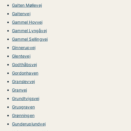
Galten Møllevej
Galtenvej
Gammel Hovvej
Gammel Lyngåvej
Gammel Sellingvej
Ginnerupvej
Glentevej
Godthåbsvej
Gordonhaven
Granslevvej
Granvej
Grundtvigsvej
Grusgraven
Grønningen
Gunderuplundvej