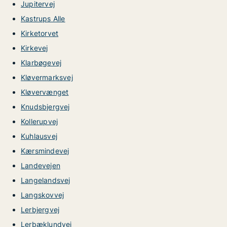
Jupitervej
Kastrups Alle
Kirketorvet
Kirkevej
Klarbøgevej
Kløvermarksvej
Kløvervænget
Knudsbjergvej
Kollerupvej
Kuhlausvej
Kærsmindevej
Landevejen
Langelandsvej
Langskovvej
Lerbjergvej
Lerbæklundvej