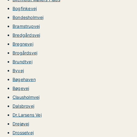
Bogfinkevej
Bondesholmvej
Bramstrupvej
Bredgårdsvej
Bregnevej
Brogårdsvej
Brundtvej
Byvej
Bøgehaven
Bøgevej
Clausholmvej
Dalsbrovej
Dr.Larsens Vej
Drejøvej
Drosselvej