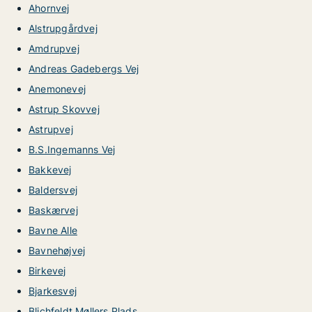
Ahornvej
Alstrupgårdvej
Amdrupvej
Andreas Gadebergs Vej
Anemonevej
Astrup Skovvej
Astrupvej
B.S.Ingemanns Vej
Bakkevej
Baldersvej
Baskærvej
Bavne Alle
Bavnehøjvej
Birkevej
Bjarkesvej
Blichfeldt Møllers Plads