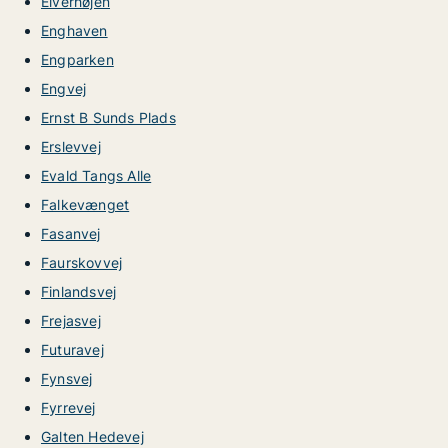
Elverhøjen
Enghaven
Engparken
Engvej
Ernst B Sunds Plads
Erslevvej
Evald Tangs Alle
Falkevænget
Fasanvej
Faurskovvej
Finlandsvej
Frejasvej
Futuravej
Fynsvej
Fyrrevej
Galten Hedevej