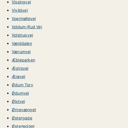
Vissingvej
Vivildvej
Voermøllevej
Voldum-Rud Vej
Volstrupvej
Vælddalen
Værumvej
Æbleparken
Ægirsvej
Ærøvej
Ødum Torv
Ødumvej
Ølstvej
Ørnevænget
Østergade
Østerleddet