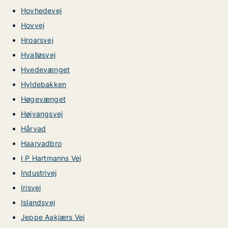
Hovhedevej
Hovvej
Hroarsvej
Hvalløsvej
Hvedevænget
Hyldebakken
Høgevænget
Højvangsvej
Hårvad
Haarvadbro
I P Hartmanns Vej
Industrivej
Irisvej
Islandsvej
Jeppe Aakjærs Vej