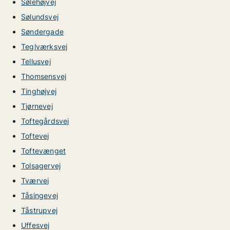
Sølehøjvej
Sølundsvej
Søndergade
Teglværksvej
Tellusvej
Thomsensvej
Tinghøjvej
Tjørnevej
Toftegårdsvej
Toftevej
Toftevænget
Tolsagervej
Tværvej
Tåsingevej
Tåstrupvej
Uffesvej