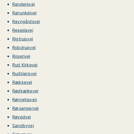
Randersvej
Ranunkelvej
Ravngårdsvej
Resedavej
Rigtrupvej
Robdrupvej
Rosenvej
Rud Kirkevej
Rudbjergvej
Rækkevej
Rødkælkevej
Rønnehaven
Rørsangervej
Røvedvej
Sandbyvej