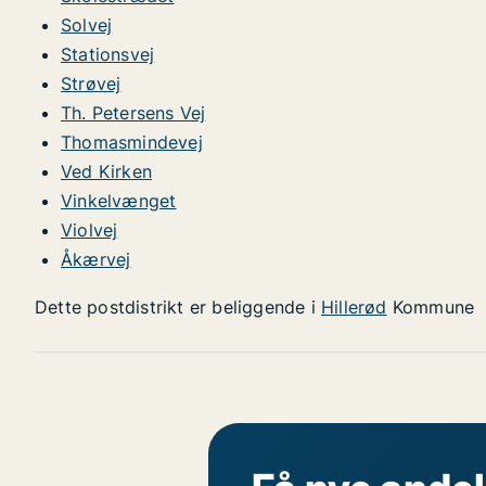
Solvej
Stationsvej
Strøvej
Th. Petersens Vej
Thomasmindevej
Ved Kirken
Vinkelvænget
Violvej
Åkærvej
Dette postdistrikt er beliggende i
Hillerød
Kommune