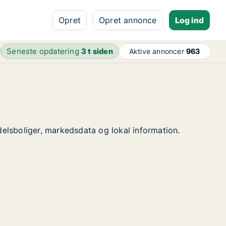
Opret
Opret annonce
Log ind
Seneste opdatering
3 t siden
Aktive annoncer
963
ndelsboliger, markedsdata og lokal information.