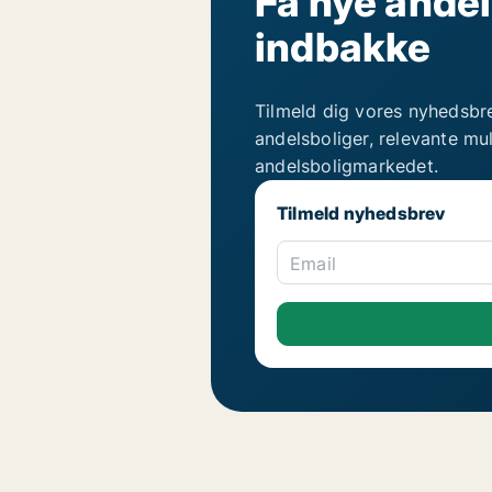
Få nye andel
indbakke
Tilmeld dig vores nyhedsbr
andelsboliger, relevante mu
andelsboligmarkedet.
Tilmeld nyhedsbrev
Email