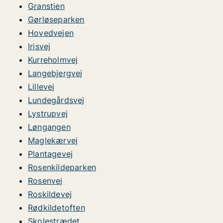
Granstien
Gørløseparken
Hovedvejen
Irisvej
Kurreholmvej
Langebjergvej
Lillevej
Lundegårdsvej
Lystrupvej
Løngangen
Maglekærvej
Plantagevej
Rosenkildeparken
Rosenvej
Roskildevej
Rødkildetoften
Skolestrædet