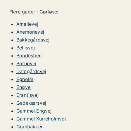
Flere gader i Gørløse:
Amalievej
Anemonevej
Bakkegårdsvej
Bellisvej
Bondestien
Borupvej
Damgårdsvej
Egholm
Engvej
Erantisvej
Gadekærsvej
Gammel Engvej
Gammel Kurreholmvej
Granbakken