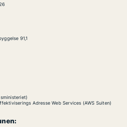
26
byggelse
91,1
sministeriet)
Effektiviserings Adresse Web Services (AWS Suiten)
unen: