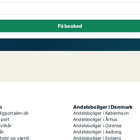
n
Andelsboliger i Danmark
igportalen.dk
Andelsboliger i København
pport
Andelsboliger i Århus
ilkår
Andelsboliger i Odense
år
Andelsboliger i Aalborg
dhold og værdi
Andelsboliger i Esbjerg