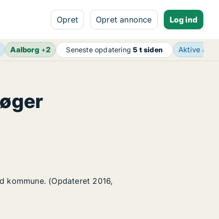
Opret
Opret annonce
Log ind
Aalborg
+
2
Aktive ann
Seneste opdatering
5 t siden
søger
rød kommune. (Opdateret 2016,