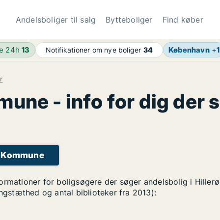
Andelsboliger til salg
Bytteboliger
Find køber
de 24h
13
København
+
1
Notifikationer om nye boliger
34
r
une - info for dig der 
ød Kommune
ormationer for boligsøgere der søger andelsbolig i Hille
ingstæthed og antal biblioteker fra 2013):