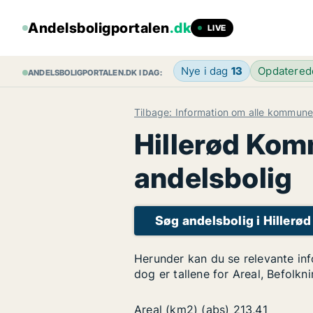
Andelsboligportalen
.dk
LIVE
Nye i dag
13
Opdatere
ANDELSBOLIGPORTALEN.DK I DAG:
Tilbage: Information om alle kommune
Hillerød Komm
andelsbolig
Søg andelsbolig i Hiller
Herunder kan du se relevante inf
dog er tallene for Areal, Befolkn
Areal (km2) (abs)
213,41