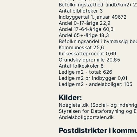
Befolkningstæthed (indb/km2)
2
Antal biblioteker
3
Indbyggertal 1. januar
49672
Andel 0-17-årige
22,9
Andel 17-64-årige
60,3
Andel 65+-årige
18,3
Befolkningsandel i bymæssig be
Kommuneskat
25,6
Kirkeskatteprocent
0,69
Grundskyldpromille
20,65
Antal folkeskoler
8
Ledige m2 - total:
626
Ledige m2 pr indbygger
0,01
Ledige m2 - andelsboliger:
105
Kilder:
Noegletal.dk (Social- og Indenrig
Styrelsen for Dataforsyning og 
Andelsboligportalen.dk
Postdistrikter i komm