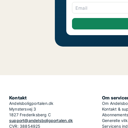
Email
Kontakt
Om service
Andelsboligportalen.dk
Om Andelsbol
Mynstersvej 3
Kontakt & su
1827 Frederiksberg C
Abonnementsv
support@andelsboligportalen.dk
Generelle vilk
CVR: 38854925
Servicens in