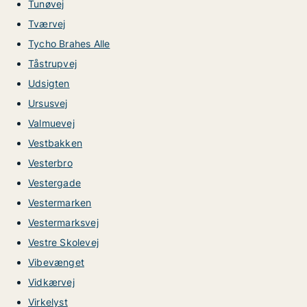
Tunøvej
Tværvej
Tycho Brahes Alle
Tåstrupvej
Udsigten
Ursusvej
Valmuevej
Vestbakken
Vesterbro
Vestergade
Vestermarken
Vestermarksvej
Vestre Skolevej
Vibevænget
Vidkærvej
Virkelyst