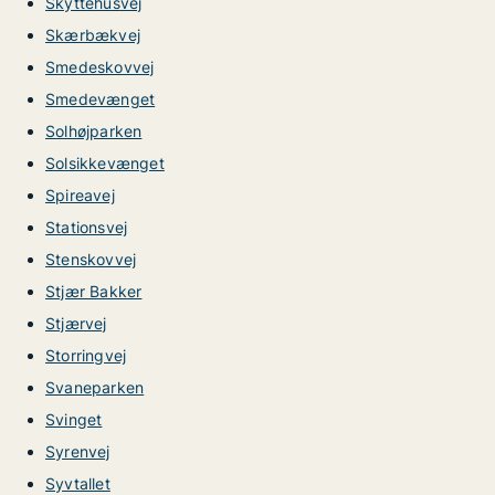
Skyttehusvej
Skærbækvej
Smedeskovvej
Smedevænget
Solhøjparken
Solsikkevænget
Spireavej
Stationsvej
Stenskovvej
Stjær Bakker
Stjærvej
Storringvej
Svaneparken
Svinget
Syrenvej
Syvtallet