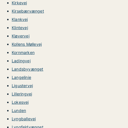
Kirkevej
Kirsebærvænget
Klankvej
Klintevej
Kløvervej
Kollens Møllevej
Kornmarken
Ladingvej
Landsbyvænget
Langelinie
Ligustervej
Lilleringvej
Lokesvej
Lunden
Lyngballevej
Lyngfeldvænget