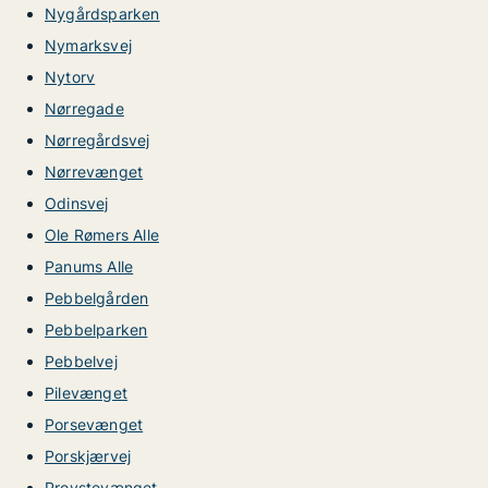
Nygårdsparken
Nymarksvej
Nytorv
Nørregade
Nørregårdsvej
Nørrevænget
Odinsvej
Ole Rømers Alle
Panums Alle
Pebbelgården
Pebbelparken
Pebbelvej
Pilevænget
Porsevænget
Porskjærvej
Provstevænget