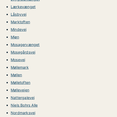
Lærkevænget
Låsbyvej
Marktoften
Mindevej
Mjøn
Mosagervænget
Mosegårdsvej
Mosevej
Møllemark
Møllen
Mølletoften
Møllevejen
Nattergalevej
Niels Bohrs Alle
Nordmarksvej