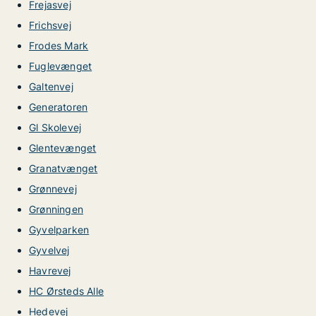
Frejasvej
Frichsvej
Frodes Mark
Fuglevænget
Galtenvej
Generatoren
Gl Skolevej
Glentevænget
Granatvænget
Grønnevej
Grønningen
Gyvelparken
Gyvelvej
Havrevej
HC Ørsteds Alle
Hedevej