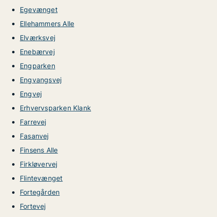
Egevænget
Ellehammers Alle
Elværksvej
Enebærvej
Engparken
Engvangsvej
Engvej
Erhvervsparken Klank
Farrevej
Fasanvej
Finsens Alle
Firkløvervej
Flintevænget
Fortegården
Fortevej