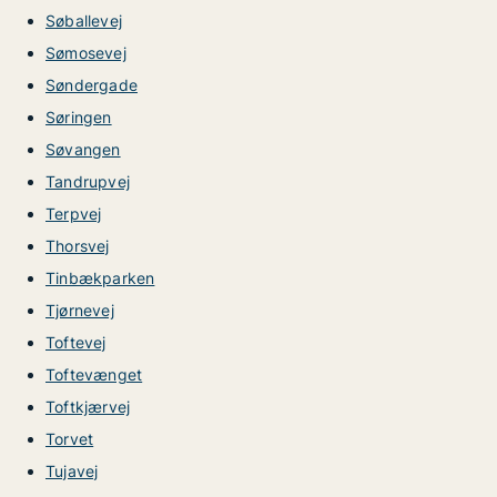
Søballevej
Sømosevej
Søndergade
Søringen
Søvangen
Tandrupvej
Terpvej
Thorsvej
Tinbækparken
Tjørnevej
Toftevej
Toftevænget
Toftkjærvej
Torvet
Tujavej