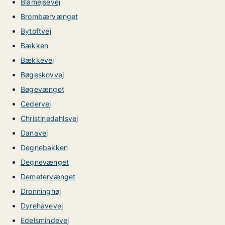
Blåmejsevej
Brombærvænget
Bytoftvej
Bækken
Bækkevej
Bøgeskovvej
Bøgevænget
Cedervej
Christinedahlsvej
Danavej
Degnebakken
Degnevænget
Demetervænget
Dronninghøj
Dyrehavevej
Edelsmindevej