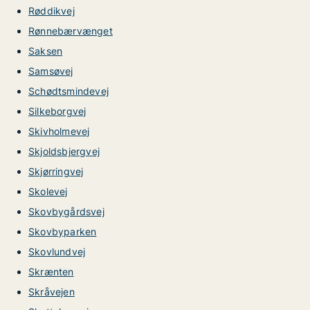
Røddikvej
Rønnebærvænget
Saksen
Samsøvej
Schødtsmindevej
Silkeborgvej
Skivholmevej
Skjoldsbjergvej
Skjørringvej
Skolevej
Skovbygårdsvej
Skovbyparken
Skovlundvej
Skrænten
Skråvejen