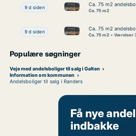
Ca. 75 m2 andelsbol
Ca. 75 m2 andelsbol
Ca. 75 m2 andelsbolig til sal
Ca. 75 m2 andelsbolig til salg i 8464 Galten, S
9 d siden
Ca. 75 m2
Ca. 75 m2 andelsbol
Ca. 75 m2 andelsbol
Ca. 75 m2 andelsbolig til sal
Ca. 75 m2 andelsbolig til salg i 8464 Galten, S
9 d siden
Ca. 75 m2
Værelser 
Populære søgninger
Veje med andelsboliger til salg i Galten
Information om kommunen
Andelsboliger til salg i Randers
Få nye andel
indbakke