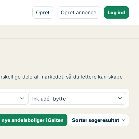
Opret
Opret annonce
Log ind
orskellige dele af markedet, så du lettere kan skabe
Inkludér bytte
nye andelsboliger i Galten
Sorter søgeresultat