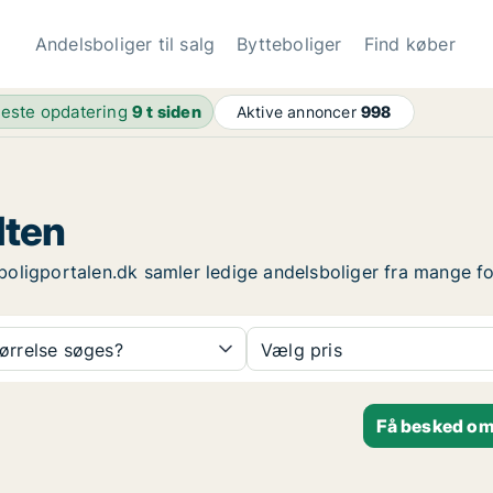
Andelsboliger til salg
Bytteboliger
Find køber
este opdatering
9 t siden
Aktive annoncer
998
lten
lsboligportalen.dk samler ledige andelsboliger fra mange f
tørrelse søges?
Vælg pris
Få besked om 