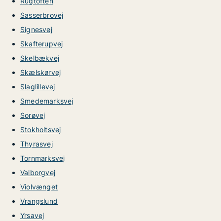
Rugtoften
Sasserbrovej
Signesvej
Skafterupvej
Skelbækvej
Skælskørvej
Slaglillevej
Smedemarksvej
Sorøvej
Stokholtsvej
Thyrasvej
Tornmarksvej
Valborgvej
Violvænget
Vrangslund
Yrsavej