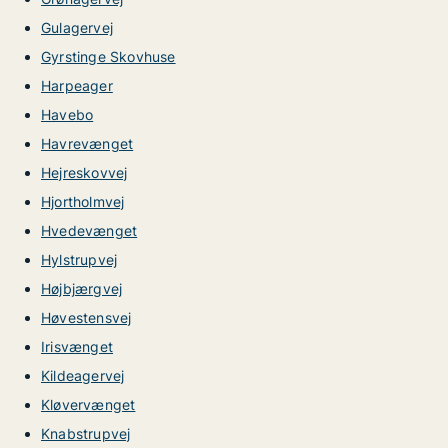
Gulagervej
Gyrstinge Skovhuse
Harpeager
Havebo
Havrevænget
Hejreskovvej
Hjortholmvej
Hvedevænget
Hylstrupvej
Højbjærgvej
Høvestensvej
Irisvænget
Kildeagervej
Kløvervænget
Knabstrupvej