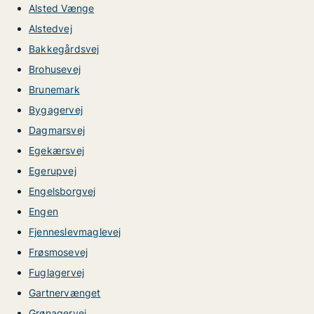
Alsted Vænge
Alstedvej
Bakkegårdsvej
Brohusevej
Brunemark
Bygagervej
Dagmarsvej
Egekærsvej
Egerupvej
Engelsborgvej
Engen
Fjenneslevmaglevej
Frøsmosevej
Fuglagervej
Gartnervænget
Grønagervej