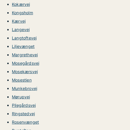
Kokærvej
Kongsholm
Kærvej
Langevej
Langtoftevej
Liljevænget
Margrethevej
Mosegårdsvej
Mosekærsvej
Mosestien
Munkebrovej
Mørupvej
Pilegårdsvej
Ringstedvej
Rosenvænget