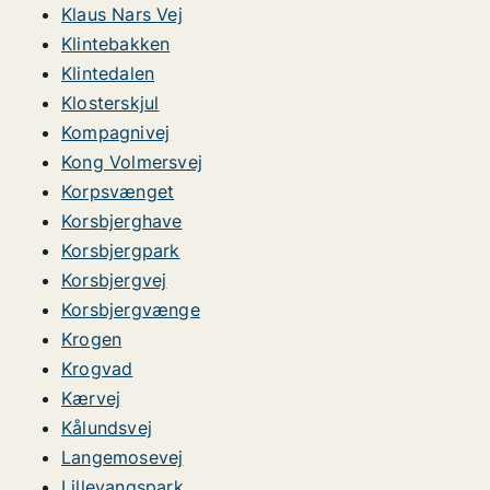
Klaus Nars Vej
Klintebakken
Klintedalen
Klosterskjul
Kompagnivej
Kong Volmersvej
Korpsvænget
Korsbjerghave
Korsbjergpark
Korsbjergvej
Korsbjergvænge
Krogen
Krogvad
Kærvej
Kålundsvej
Langemosevej
Lillevangspark