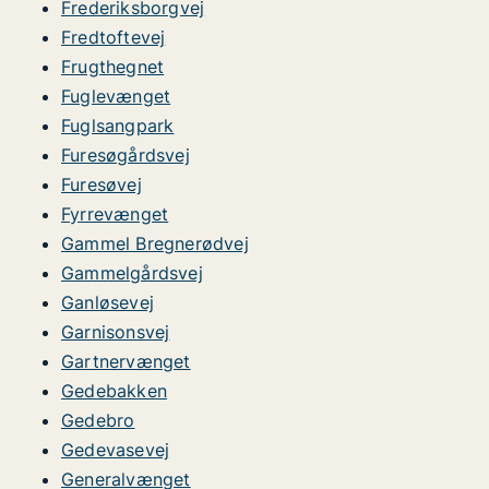
Frederiksborgvej
Fredtoftevej
Frugthegnet
Fuglevænget
Fuglsangpark
Furesøgårdsvej
Furesøvej
Fyrrevænget
Gammel Bregnerødvej
Gammelgårdsvej
Ganløsevej
Garnisonsvej
Gartnervænget
Gedebakken
Gedebro
Gedevasevej
Generalvænget