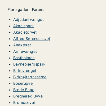
Flere gader i Farum:
Adjudantvænget
Akaciepark
Akacietorvet
Alfred Sørensensvej
Anekæret
Armévænget
Bastholmen
Bavnebjærgspark
Birkevænget
Birkhøjterrasserne
Boserupvej
Brede Enge
Bregnerød Byvej
Bromosevej