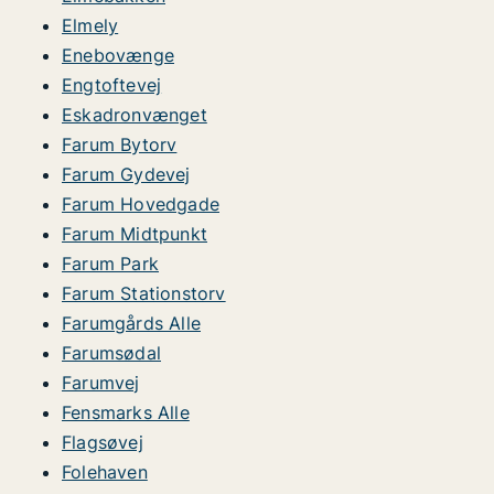
Elmely
Enebovænge
Engtoftevej
Eskadronvænget
Farum Bytorv
Farum Gydevej
Farum Hovedgade
Farum Midtpunkt
Farum Park
Farum Stationstorv
Farumgårds Alle
Farumsødal
Farumvej
Fensmarks Alle
Flagsøvej
Folehaven