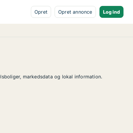
Opret
Opret annonce
Log ind
elsboliger, markedsdata og lokal information.