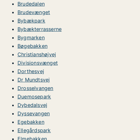
Brudedalen
Brudevænget
Bybækpark
Bybækterrasserne
Bygmarken
Bøgebakken
Christianshøjvej
Divisionsvænget
Dorthesvej
Dr Mundtsvej
Drosselvangen
Duemosepark
Dybedalsvej
Dyssevangen
Egebakken
Ellegårdspark
Elmebakken