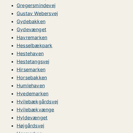
Gregersmindevej
Gustav Webersvej
Gydebakken
Gydevænget
Havremarken
Hesselbækpark
Hestehaven
Hestetangsvej
Hirsemarken
Horsebakken
Humlehaven
Hvedemarken
Hvilebækgårdsvej
Hvilebækvænge
Hyldevænget
Højgårdsvej