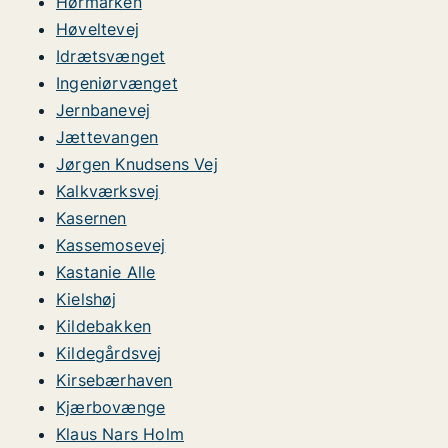
Hørmarken
Høveltevej
Idrætsvænget
Ingeniørvænget
Jernbanevej
Jættevangen
Jørgen Knudsens Vej
Kalkværksvej
Kasernen
Kassemosevej
Kastanie Alle
Kielshøj
Kildebakken
Kildegårdsvej
Kirsebærhaven
Kjærbovænge
Klaus Nars Holm