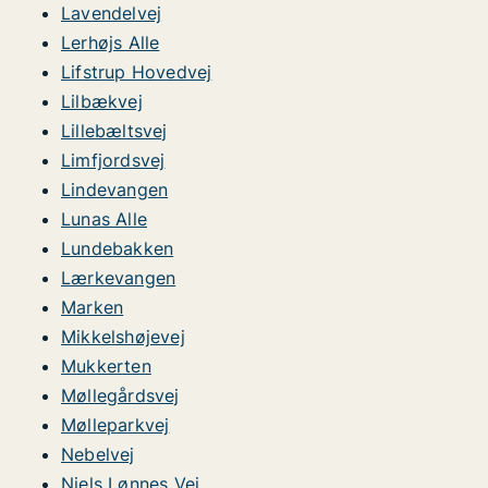
Lavendelvej
Lerhøjs Alle
Lifstrup Hovedvej
Lilbækvej
Lillebæltsvej
Limfjordsvej
Lindevangen
Lunas Alle
Lundebakken
Lærkevangen
Marken
Mikkelshøjevej
Mukkerten
Møllegårdsvej
Mølleparkvej
Nebelvej
Niels Lønnes Vej