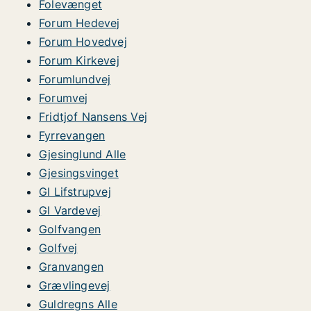
Folevænget
Forum Hedevej
Forum Hovedvej
Forum Kirkevej
Forumlundvej
Forumvej
Fridtjof Nansens Vej
Fyrrevangen
Gjesinglund Alle
Gjesingsvinget
Gl Lifstrupvej
Gl Vardevej
Golfvangen
Golfvej
Granvangen
Grævlingevej
Guldregns Alle