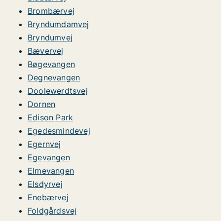
Brombærvej
Bryndumdamvej
Bryndumvej
Bævervej
Bøgevangen
Degnevangen
Doolewerdtsvej
Dornen
Edison Park
Egedesmindevej
Egernvej
Egevangen
Elmevangen
Elsdyrvej
Enebærvej
Foldgårdsvej