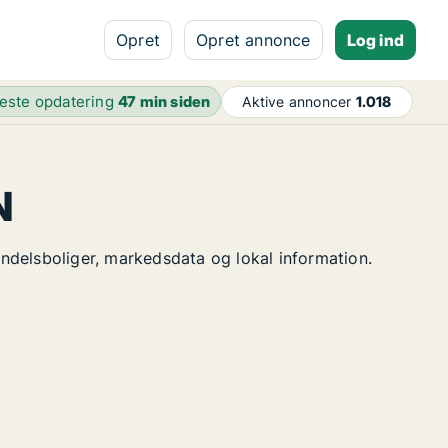
Opret
Opret annonce
Log ind
este opdatering
47 min siden
Aktive annoncer
1.018
N
 andelsboliger, markedsdata og lokal information.