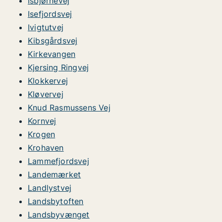
Isbjørnevej
Isefjordsvej
Ivigtutvej
Kibsgårdsvej
Kirkevangen
Kjersing Ringvej
Klokkervej
Kløvervej
Knud Rasmussens Vej
Kornvej
Krogen
Krohaven
Lammefjordsvej
Landemærket
Landlystvej
Landsbytoften
Landsbyvænget