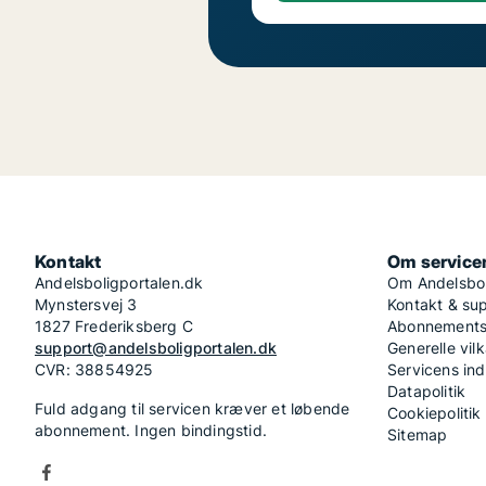
Kontakt
Om service
Andelsboligportalen.dk
Om Andelsbol
Mynstersvej 3
Kontakt & su
1827 Frederiksberg C
Abonnementsv
support@andelsboligportalen.dk
Generelle vilk
CVR: 38854925
Servicens in
Datapolitik
Fuld adgang til servicen kræver et løbende
Cookiepolitik
abonnement. Ingen bindingstid.
Sitemap