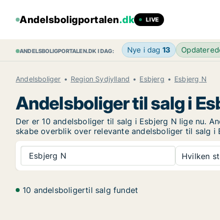
Andelsboligportalen
.dk
LIVE
Nye i dag
13
Opdatere
ANDELSBOLIGPORTALEN.DK I DAG:
Andelsboliger
Region Sydjylland
Esbjerg
Esbjerg N
Andelsboliger til salg i Es
Der er 10 andelsboliger til salg i Esbjerg N lige nu. 
skabe overblik over relevante andelsboliger til salg i
Esbjerg N
Hvilken s
10 andelsboligertil salg fundet