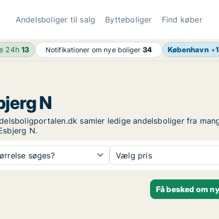
Andelsboliger til salg
Bytteboliger
Find køber
de 24h
13
København
+
1
Notifikationer om nye boliger
34
bjerg N
Andelsboligportalen.dk samler ledige andelsboliger fra man
 Esbjerg N.
tørrelse søges?
Vælg pris
Få besked om nye