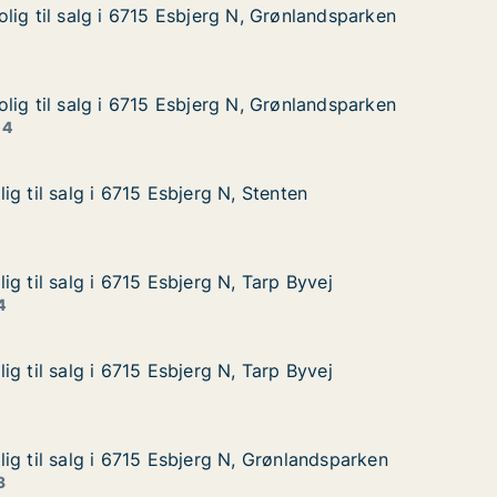
lig til salg i 6715 Esbjerg N, Grønlandsparken
lig til salg i 6715 Esbjerg N, Grønlandsparken
lg i 6715 Esbjerg N, Grønlandsparken
N, Grønlandsparken
lig til salg i 6715 Esbjerg N, Grønlandsparken
lig til salg i 6715 Esbjerg N, Grønlandsparken
lg i 6715 Esbjerg N, Grønlandsparken
N, Grønlandsparken
 4
g til salg i 6715 Esbjerg N, Stenten
g til salg i 6715 Esbjerg N, Stenten
 i 6715 Esbjerg N, Stenten
 Stenten
g til salg i 6715 Esbjerg N, Tarp Byvej
g til salg i 6715 Esbjerg N, Tarp Byvej
 i 6715 Esbjerg N, Tarp Byvej
 Tarp Byvej
4
g til salg i 6715 Esbjerg N, Tarp Byvej
g til salg i 6715 Esbjerg N, Tarp Byvej
 i 6715 Esbjerg N, Tarp Byvej
 Tarp Byvej
ig til salg i 6715 Esbjerg N, Grønlandsparken
ig til salg i 6715 Esbjerg N, Grønlandsparken
g i 6715 Esbjerg N, Grønlandsparken
, Grønlandsparken
3