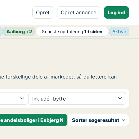
Opret
Opret annonce
Log ind
Aalborg
+
2
Aktive ann
Seneste opdatering
1 t siden
ge forskellige dele af markedet, så du lettere kan
Inkludér bytte
 andelsboliger i Esbjerg N
Sorter søgeresultat