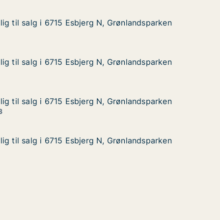
ig til salg i 6715 Esbjerg N, Grønlandsparken
ig til salg i 6715 Esbjerg N, Grønlandsparken
g i 6715 Esbjerg N, Grønlandsparken
, Grønlandsparken
ig til salg i 6715 Esbjerg N, Grønlandsparken
ig til salg i 6715 Esbjerg N, Grønlandsparken
g i 6715 Esbjerg N, Grønlandsparken
, Grønlandsparken
ig til salg i 6715 Esbjerg N, Grønlandsparken
ig til salg i 6715 Esbjerg N, Grønlandsparken
g i 6715 Esbjerg N, Grønlandsparken
, Grønlandsparken
3
ig til salg i 6715 Esbjerg N, Grønlandsparken
ig til salg i 6715 Esbjerg N, Grønlandsparken
g i 6715 Esbjerg N, Grønlandsparken
, Grønlandsparken