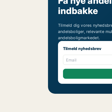
Få nye andel
indbakke
Tilmeld dig vores nyhedsbr
andelsboliger, relevante mu
andelsboligmarkedet.
Tilmeld nyhedsbrev
Email