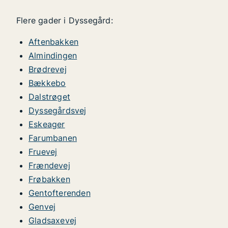
Flere gader i Dyssegård:
Aftenbakken
Almindingen
Brødrevej
Bækkebo
Dalstrøget
Dyssegårdsvej
Eskeager
Farumbanen
Fruevej
Frændevej
Frøbakken
Gentofterenden
Genvej
Gladsaxevej