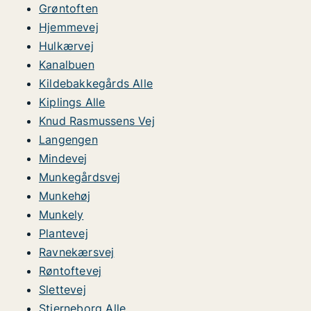
Grøntoften
Hjemmevej
Hulkærvej
Kanalbuen
Kildebakkegårds Alle
Kiplings Alle
Knud Rasmussens Vej
Langengen
Mindevej
Munkegårdsvej
Munkehøj
Munkely
Plantevej
Ravnekærsvej
Røntoftevej
Slettevej
Stjerneborg Alle