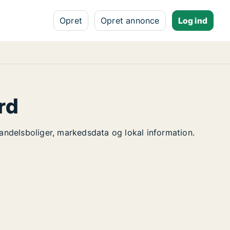
Opret
Opret annonce
Log ind
rd
 andelsboliger, markedsdata og lokal information.