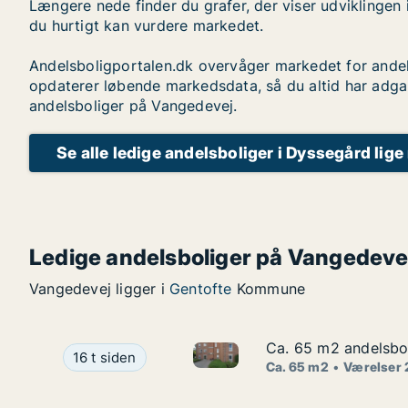
Længere nede finder du grafer, der viser udviklingen 
du hurtigt kan vurdere markedet.
Andelsboligportalen.dk overvåger markedet for andel
opdaterer løbende markedsdata, så du altid har adga
andelsboliger på Vangedevej.
Se alle ledige andelsboliger i Dyssegård lige
Ledige andelsboliger på Vangedeve
Vangedevej ligger i
Gentofte
Kommune
Ca. 65 m2 andelsbol
Ca. 65 m2 andelsbol
Ca. 65 m2 andelsbolig til sal
Ca. 65 m2 andelsbolig til salg i 2670 Greve, He
16 t siden
Ca. 65 m2
Værelser 