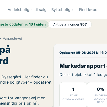
Andelsboliger til salg
Bytteboliger
Find køber
este opdatering
16 t siden
Aktive annoncer
957
Vangedevej
 på
Opdateret 05-08-2026 kl. 14:0
rd
Markedsrapport 
Der er i øjeblikket 1 led
i Dyssegård. Her finder du
 andre boligtyper – opdateret
1
0%
LEDIGE
ÆNDRING
pport for Vangedevej med
ANDELSBOLIGER
SENESTE 
DAGE
emsnitlig pris pr. m².