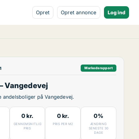
Opret
Opret annonce
Log ind
1
Markedsrapport
– Vangedevej
ige andelsboliger på Vangedevej.
0 kr.
0 kr.
0%
GENNEMSNITLIG
PRIS PER M2
ÆNDRING
7
PRIS
SENESTE 30
DAGE