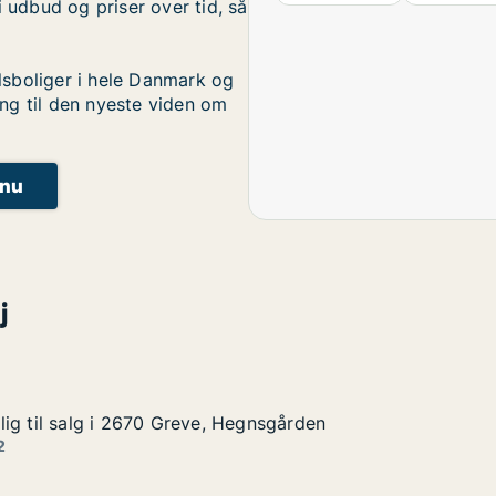
i udbud og priser over tid, så
sboliger i hele Danmark og
ng til den nyeste viden om
 nu
j
ig til salg i 2670 Greve, Hegnsgården
ig til salg i 2670 Greve, Hegnsgården
g i 2670 Greve, Hegnsgården
gnsgården
2