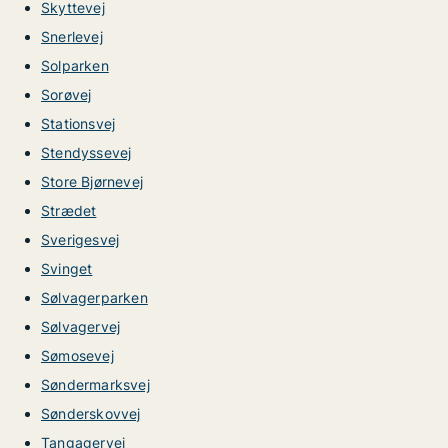
Skyttevej
Snerlevej
Solparken
Sorøvej
Stationsvej
Stendyssevej
Store Bjørnevej
Strædet
Sverigesvej
Svinget
Sølvagerparken
Sølvagervej
Sømosevej
Søndermarksvej
Sønderskovvej
Tangagervej