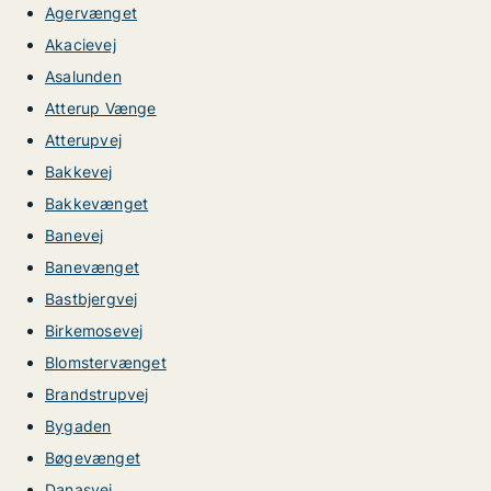
Agervænget
Akacievej
Asalunden
Atterup Vænge
Atterupvej
Bakkevej
Bakkevænget
Banevej
Banevænget
Bastbjergvej
Birkemosevej
Blomstervænget
Brandstrupvej
Bygaden
Bøgevænget
Danasvej