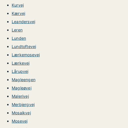
Kurvej
Kærvej
Leandersvej
Leren
Lunden
Lundtoftevej
Lærkemosevej
Lærkevej
Lårupvej
Magleengen
Magleøvej
Malerivej
Merbjergvej
Mosaikvej
Mosevej