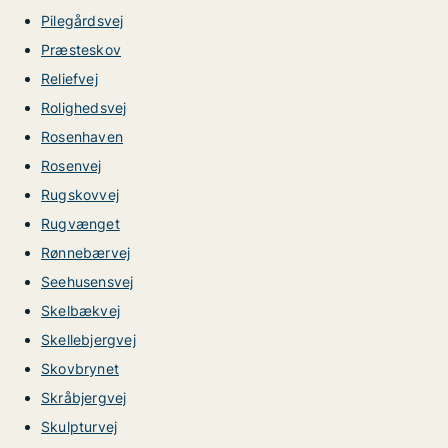
Pilegårdsvej
Præsteskov
Reliefvej
Rolighedsvej
Rosenhaven
Rosenvej
Rugskovvej
Rugvænget
Rønnebærvej
Seehusensvej
Skelbækvej
Skellebjergvej
Skovbrynet
Skråbjergvej
Skulpturvej