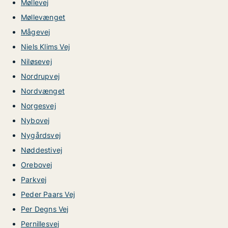
Møllevej
Møllevænget
Mågevej
Niels Klims Vej
Niløsevej
Nordrupvej
Nordvænget
Norgesvej
Nybovej
Nygårdsvej
Nøddestivej
Orebovej
Parkvej
Peder Paars Vej
Per Degns Vej
Pernillesvej