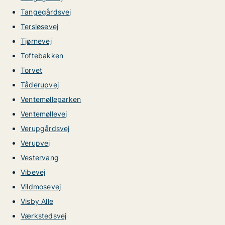
Tangegårdsvej
Tersløsevej
Tjørnevej
Toftebakken
Torvet
Tåderupvej
Ventemølleparken
Ventemøllevej
Verupgårdsvej
Verupvej
Vestervang
Vibevej
Vildmosevej
Visby Alle
Værkstedsvej