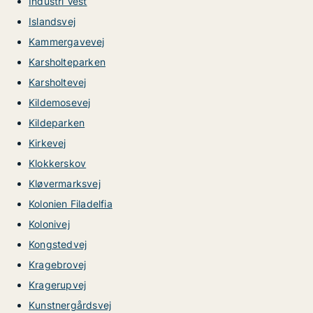
Industri Vest
Islandsvej
Kammergavevej
Karsholteparken
Karsholtevej
Kildemosevej
Kildeparken
Kirkevej
Klokkerskov
Kløvermarksvej
Kolonien Filadelfia
Kolonivej
Kongstedvej
Kragebrovej
Kragerupvej
Kunstnergårdsvej