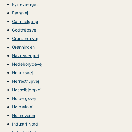
Fyrrevænget
Færøvej
Gammelgang
Godthåbsvej
Grønlandsvej
Grønningen
Havrevænget
Hedeborydevej
Henriksvej
Herrestrupvej
Hesselbjergvej
Holbergsvej
Holbækvej
Holmevejen
Industri Nord