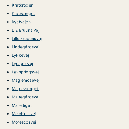
Kratkrogen
Kratvænget
Kystvejen
L E Bruuns Vej
Lille Fredensvej
Lindegårdsvej
Lykkevej
Lysagervej
Løvspringsvej
Maglemosevej
Maglevænget
Maltegårdsvej
Marediget
Melchiorsvej
Morescosvej