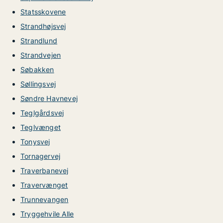
Statsskovene
Strandhøjsvej
Strandlund
Strandvejen
Søbakken
Søllingsvej
Søndre Havnevej
Teglgårdsvej
Teglvænget
Tonysvej
Tornagervej
Traverbanevej
Travervænget
Trunnevangen
Tryggehvile Alle