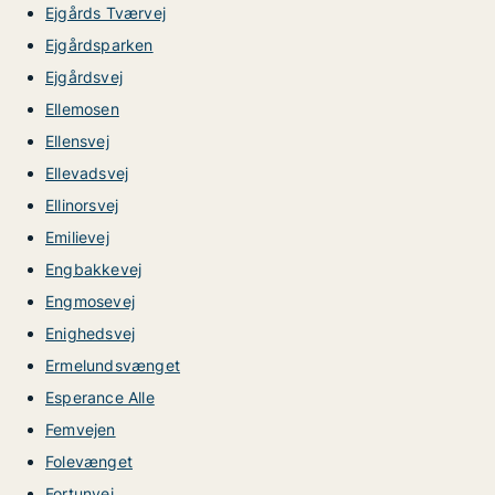
Ejgårds Tværvej
Ejgårdsparken
Ejgårdsvej
Ellemosen
Ellensvej
Ellevadsvej
Ellinorsvej
Emilievej
Engbakkevej
Engmosevej
Enighedsvej
Ermelundsvænget
Esperance Alle
Femvejen
Folevænget
Fortunvej