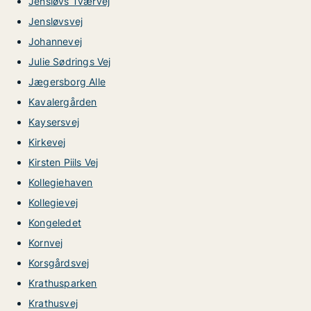
Jensløvs Tværvej
Jensløvsvej
Johannevej
Julie Sødrings Vej
Jægersborg Alle
Kavalergården
Kaysersvej
Kirkevej
Kirsten Piils Vej
Kollegiehaven
Kollegievej
Kongeledet
Kornvej
Korsgårdsvej
Krathusparken
Krathusvej