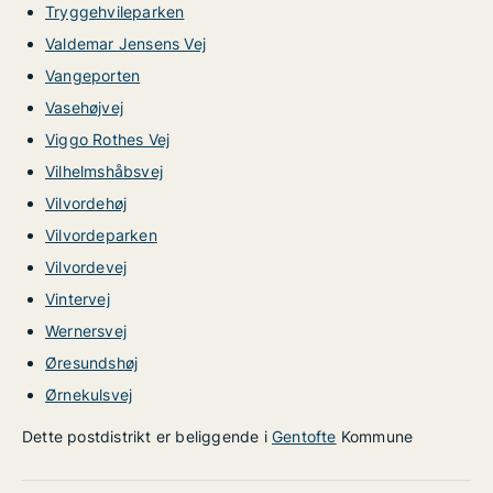
Tryggehvileparken
Valdemar Jensens Vej
Vangeporten
Vasehøjvej
Viggo Rothes Vej
Vilhelmshåbsvej
Vilvordehøj
Vilvordeparken
Vilvordevej
Vintervej
Wernersvej
Øresundshøj
Ørnekulsvej
Dette postdistrikt er beliggende i
Gentofte
Kommune