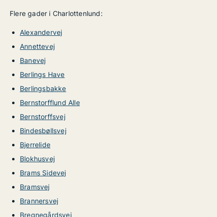
Flere gader i Charlottenlund:
Alexandervej
Annettevej
Banevej
Berlings Have
Berlingsbakke
Bernstorfflund Alle
Bernstorffsvej
Bindesbøllsvej
Bjerrelide
Blokhusvej
Brams Sidevej
Bramsvej
Brannersvej
Bregnegårdsvej