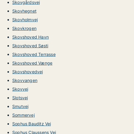
Skovgårdsvej
Skovhegnet
Skovholmvej
Skovkrogen
Skovshoved Havn
Skovshoved Søsti
Skovshoved Terrasse
Skovshoved Vænge
Skovshovedvej
Skovvangen
Skovvej
Slotsvej
Smutvej
Sommervej
Sophus Bauditz Vej
Sophus Claussens Vej