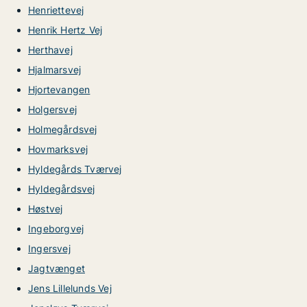
Henriettevej
Henrik Hertz Vej
Herthavej
Hjalmarsvej
Hjortevangen
Holgersvej
Holmegårdsvej
Hovmarksvej
Hyldegårds Tværvej
Hyldegårdsvej
Høstvej
Ingeborgvej
Ingersvej
Jagtvænget
Jens Lillelunds Vej