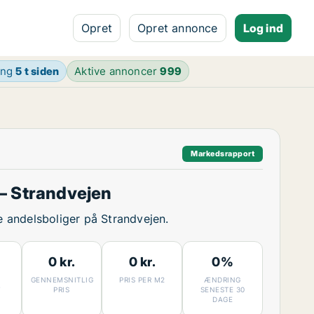
Opret
Opret annonce
Log ind
ing
5 t siden
Aktive annoncer
999
Markedsrapport
– Strandvejen
ge andelsboliger på Strandvejen.
0 kr.
0 kr.
0%
GENNEMSNITLIG
PRIS PER M2
ÆNDRING
7
PRIS
SENESTE 30
DAGE