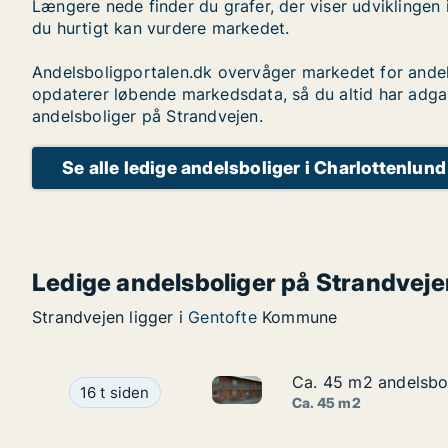
Længere nede finder du grafer, der viser udviklingen 
du hurtigt kan vurdere markedet.
Andelsboligportalen.dk overvåger markedet for andel
opdaterer løbende markedsdata, så du altid har adga
andelsboliger på Strandvejen.
Se alle ledige andelsboliger i Charlottenlund
Ledige andelsboliger på Strandveje
Strandvejen ligger i
Gentofte
Kommune
Ca. 45 m2 andelsbol
Ca. 45 m2 andelsbol
Ca. 45 m2 andelsbolig til sal
Ca. 45 m2 andelsbolig til salg i 4000 Roskilde,
16 t siden
Ca. 45 m2