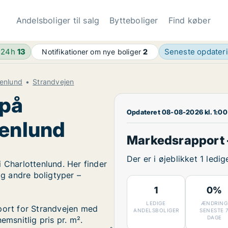
Andelsboliger til salg
Bytteboliger
Find køber
 24h
13
Seneste opdater
Notifikationer om nye boliger
2
tenlund
Strandvejen
 på
Opdateret 08-08-2026 kl. 1:00
tenlund
Markedsrapport 
Der er i øjeblikket 1 ledi
 Charlottenlund. Her finder
og andre boligtyper –
1
0%
LEDIGE
ÆNDRING
pport for Strandvejen med
ANDELSBOLIGER
SENESTE 
DAGE
emsnitlig pris pr. m².