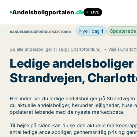
Andelsboligportalen
.dk
LIVE
Nye i dag
1
Opdaterede
ANDELSBOLIGPORTALEN.DK I DAG:
Se alle andelsboliger til salg i Charlottenlund
Veje i Charlot
Ledige andelsboliger
Strandvejen, Charlot
Herunder ser du ledige andelsboliger på Strandvejen i
du aktuelle andelsboliger, herunder lejligheder, huse 
opdateret løbende med de nyeste markedsdata.
Til højre på siden kan du se den aktuelle markedsra
antal ledige andelsboliger, gennemsnitlig pris og genn