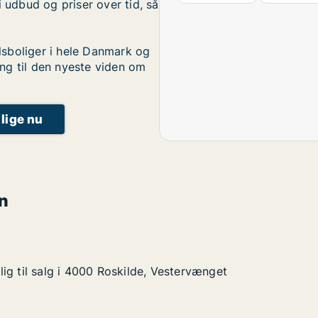
i udbud og priser over tid, så
sboliger i hele Danmark og
ng til den nyeste viden om
 lige nu
n
ig til salg i 4000 Roskilde, Vestervænget
ig til salg i 4000 Roskilde, Vestervænget
g i 4000 Roskilde, Vestervænget
 Vestervænget