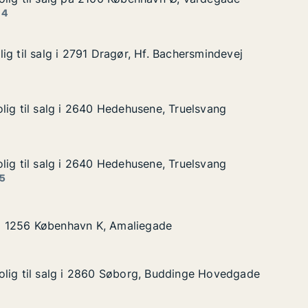
alg på 2100 København Ø, vardegade
avn Ø, vardegade
 4
ig til salg i 2791 Dragør, Hf. Bachersmindevej
ig til salg i 2791 Dragør, Hf. Bachersmindevej
 i 2791 Dragør, Hf. Bachersmindevej
. Bachersmindevej
lig til salg i 2640 Hedehusene, Truelsvang
lig til salg i 2640 Hedehusene, Truelsvang
lg i 2640 Hedehusene, Truelsvang
ne, Truelsvang
lig til salg i 2640 Hedehusene, Truelsvang
lig til salg i 2640 Hedehusene, Truelsvang
lg i 2640 Hedehusene, Truelsvang
ne, Truelsvang
 5
øbenhavn K, Amaliegade
gade
g i 1256 København K, Amaliegade
g i 1256 København K, Amaliegade
olig til salg i 2860 Søborg, Buddinge Hovedgade
olig til salg i 2860 Søborg, Buddinge Hovedgade
alg i 2860 Søborg, Buddinge Hovedgade
, Buddinge Hovedgade