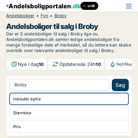
Andelsboligportalen
.dk
LIVE
Andelsboliger
Fyn
Broby
Andelsboliger til salg i Broby
Der er 3 andelsboliger til salg i Broby lige nu.
Andelsboligportalen.dk samler ledige andelsboliger fra
mange forskellige dele af markedet, så du lettere kan skabe
overblik over relevante andelsboliger til salg i Broby.
Nye i dag
Opdaterede 24h
10
10
Notifikati
Broby
Søg
Inkludér bytte
Størrelse
Pris