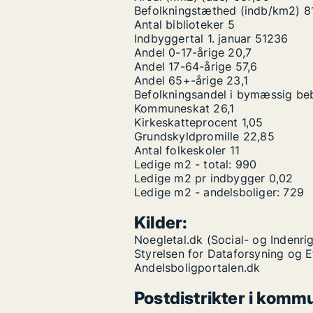
Befolkningstæthed (indb/km2)
8
Antal biblioteker
5
Indbyggertal 1. januar
51236
Andel 0-17-årige
20,7
Andel 17-64-årige
57,6
Andel 65+-årige
23,1
Befolkningsandel i bymæssig be
Kommuneskat
26,1
Kirkeskatteprocent
1,05
Grundskyldpromille
22,85
Antal folkeskoler
11
Ledige m2 - total:
990
Ledige m2 pr indbygger
0,02
Ledige m2 - andelsboliger:
729
Kilder:
Noegletal.dk (Social- og Indenrig
Styrelsen for Dataforsyning og 
Andelsboligportalen.dk
Postdistrikter i komm