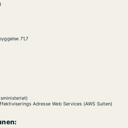
1
byggelse
71,7
sministeriet)
Effektiviserings Adresse Web Services (AWS Suiten)
unen: