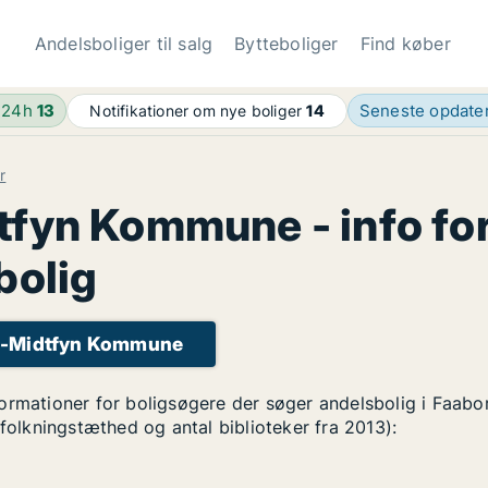
Andelsboliger til salg
Bytteboliger
Find køber
 24h
13
Seneste opdate
Notifikationer om nye boliger
14
r
fyn Kommune - info for
bolig
rg-Midtfyn Kommune
formationer for boligsøgere der søger andelsbolig i Faa
efolkningstæthed og antal biblioteker fra 2013):