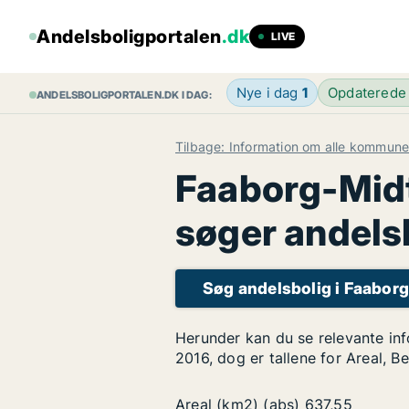
Andelsboligportalen
.dk
LIVE
Nye i dag
1
Opdaterede
ANDELSBOLIGPORTALEN.DK I DAG:
Tilbage: Information om alle kommune
Faaborg-Midt
søger andels
Søg andelsbolig i Faabo
Herunder kan du se relevante in
2016, dog er tallene for Areal, B
Areal (km2) (abs)
637,55