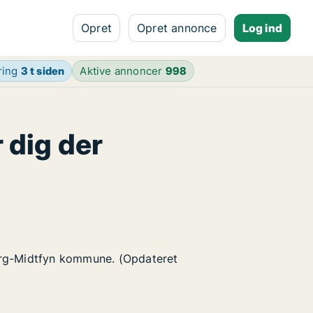
Opret
Opret annonce
Log ind
ring
3 t siden
Aktive annoncer
998
 dig der
borg-Midtfyn kommune. (Opdateret