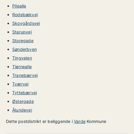
Pilealle
Rodebækvej
Skovgårdsvej
Starupvej
Storegade
Sønderbyen
Tingvejen
Tjørnealle
Tranebærvej
Tværvej
Tyttebærvej
Østergade
Ålundevej
Dette postdistrikt er beliggende i
Varde
Kommune