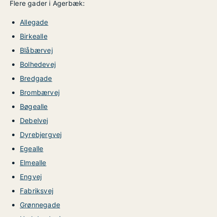
Flere gader i Agerbæk:
Allegade
Birkealle
Blåbærvej
Bolhedevej
Bredgade
Brombærvej
Bøgealle
Debelvej
Dyrebjergvej
Egealle
Elmealle
Engvej
Fabriksvej
Grønnegade