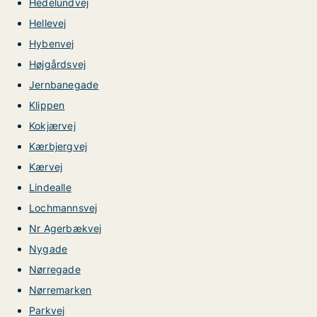
Hedelundvej
Hellevej
Hybenvej
Højgårdsvej
Jernbanegade
Klippen
Kokjærvej
Kærbjergvej
Kærvej
Lindealle
Lochmannsvej
Nr Agerbækvej
Nygade
Nørregade
Nørremarken
Parkvej