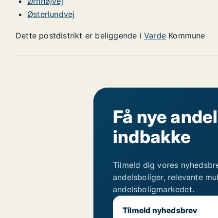
Ørnhøjvej
Østerlundvej
Dette postdistrikt er beliggende i
Varde
Kommune
Få nye andel
indbakke
Tilmeld dig vores nyhedsbr
andelsboliger, relevante mu
andelsboligmarkedet.
Tilmeld nyhedsbrev