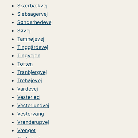
Skærbækvej
Slebsagervej
Sønderhedevej
Søvej
Tamhøjevej
Tinggårdsvej
Tingvejen
Toften
Tranbjergvej
Trehøjevej
Vardevej
Vesterled
Vesterlundvej
Vestervang
Vrenderupvej
Vænget