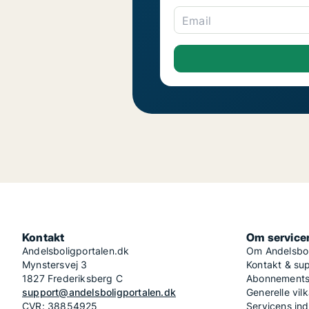
Email
Kontakt
Om service
Andelsboligportalen.dk
Om Andelsbol
Mynstersvej 3
Kontakt & su
1827 Frederiksberg C
Abonnementsv
support@andelsboligportalen.dk
Generelle vilk
CVR: 38854925
Servicens in