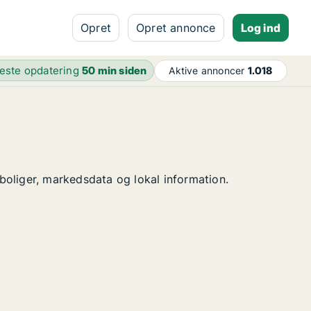
Opret
Opret annonce
Log ind
este opdatering
50 min siden
Aktive annoncer
1.018
sboliger, markedsdata og lokal information.