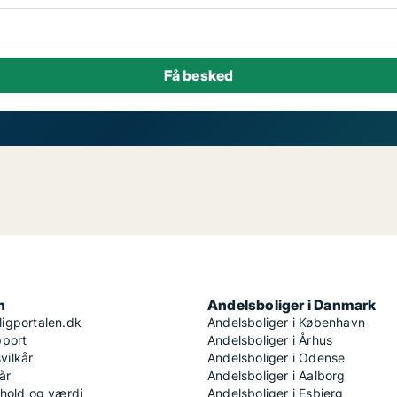
n
Andelsboliger i Danmark
igportalen.dk
Andelsboliger i København
pport
Andelsboliger i Århus
ilkår
Andelsboliger i Odense
år
Andelsboliger i Aalborg
dhold og værdi
Andelsboliger i Esbjerg