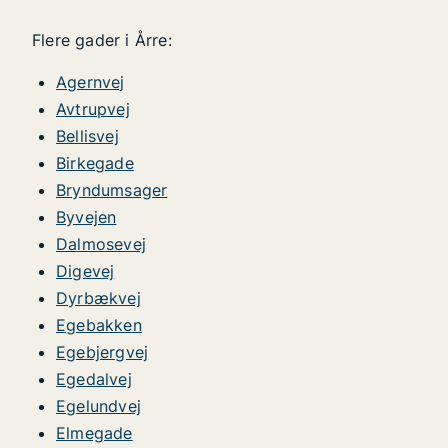
Flere gader i Årre:
Agernvej
Avtrupvej
Bellisvej
Birkegade
Bryndumsager
Byvejen
Dalmosevej
Digevej
Dyrbækvej
Egebakken
Egebjergvej
Egedalvej
Egelundvej
Elmegade