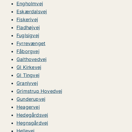
Engholmvej
Eskærdalsvej
Fiskerivej
Fladhøjvej
Fuglsigvej
Fyrrevænget
Fåborgvej
Galthovedvej
Gl Kirkevej
Gl Tingvej
Granlyvej
Grimstrup Hovedvej
Gunderupvej
Heagervej
Hedegårdsvej
Hegnsgårdvej
Hellevej