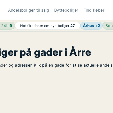
Andelsboliger til salg
Bytteboliger
Find køber
e 24h
9
Århus
+
2
Sen
Notifikationer om nye boliger
27
iger på gader i Årre
ader og adresser. Klik på en gade for at se aktuelle andel