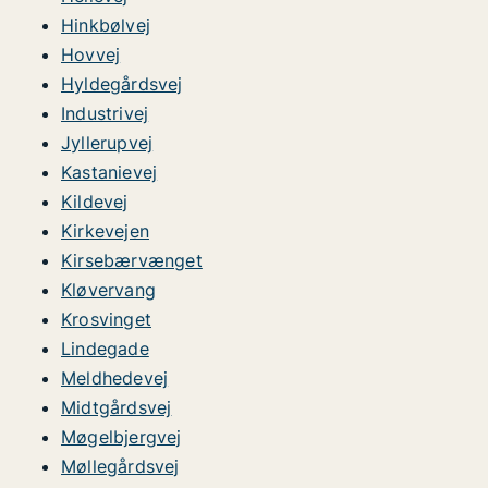
Hinkbølvej
Hovvej
Hyldegårdsvej
Industrivej
Jyllerupvej
Kastanievej
Kildevej
Kirkevejen
Kirsebærvænget
Kløvervang
Krosvinget
Lindegade
Meldhedevej
Midtgårdsvej
Møgelbjergvej
Møllegårdsvej