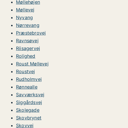
Møllehøjen
Møllevej
Nyvang
Nørrevang
Præstebrovej
Ravnsøvej
Riisagervej
Rolighed
Roust Møllevej
Roustvej
Rudholmvej
Rønnealle
Savværksvej
Siggårdsvej
Skolegade
Skovbrynet
Skovvej