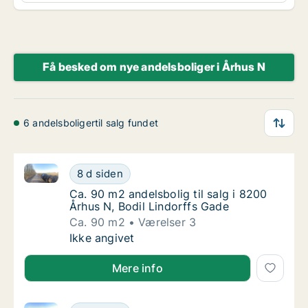
Få besked om nye andelsboliger i Århus N
6 andelsboligertil salg fundet
Ca. 90 m2 andelsbolig til salg i 8200 Århus N, Bodil
Ca. 90 m2 andelsbolig til salg i 8200 Århus 
8 d siden
Ca. 90 m2 andelsbolig til salg i 8200 Århus 
Ca. 90 m2 andelsbolig til salg i 8200
Århus N, Bodil Lindorffs Gade
Ca. 90 m2
Værelser 3
Ca. 90 m2 andelsbolig til salg i 8200 Århus 
Ikke angivet
Mere info