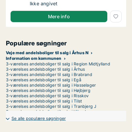
Ca. 100 m2 andelsbolig til salg i 8200 Århus
Ikke angivet
Mere info
Populære søgninger
Veje med andelsboliger til salg i Århus N
Information om kommunen
3-værelses andelsboliger til salg i Region Midtjylland
3-værelses andelsboliger til salg i Århus
3-værelses andelsboliger til salg i Brabrand
3-værelses andelsboliger til salg i Egå
3-værelses andelsboliger til salg i Hasselager
3-værelses andelsboliger til salg i Højbjerg
3-værelses andelsboliger til salg i Risskov
3-værelses andelsboliger til salg i Tilst
3-værelses andelsboliger til salg i Tranbjerg J
3-værelses andelsboliger til salg i Viby J
3-værelses andelsboliger til salg i Åbyhøj
Se alle populære søgninger
3-værelses andelsboliger til salg i Århus C
3-værelses andelsboliger til salg i Århus V