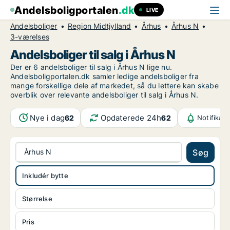
Andelsboligportalen
.dk
LIVE
Andelsboliger
Region Midtjylland
Århus
Århus N
3-værelses
Andelsboliger til salg i Århus N
Der er 6 andelsboliger til salg i Århus N lige nu.
Andelsboligportalen.dk samler ledige andelsboliger fra
mange forskellige dele af markedet, så du lettere kan skabe
overblik over relevante andelsboliger til salg i Århus N.
Nye i dag
Opdaterede 24h
62
62
Notifikat
Århus N
Søg
Inkludér bytte
Størrelse
Pris