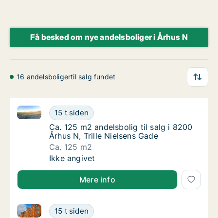
Få besked om nye andelsboliger i Århus N
16 andelsboligertil salg fundet
Ca. 125 m2 andelsbolig til salg i 8200 Århus N, Trill
Ca. 125 m2 andelsbolig til salg i 8200 Århus 
15 t siden
Ca. 125 m2 andelsbolig til salg i 8200 Århus 
Ca. 125 m2 andelsbolig til salg i 8200
Århus N, Trille Nielsens Gade
Ca. 125 m2
Ca. 125 m2 andelsbolig til salg i 8200 Århus 
Ikke angivet
Mere info
Ca. 100 m2 andelsbolig til salg i 8200 Århus N, Bodi
Ca. 100 m2 andelsbolig til salg i 8200 Århus
15 t siden