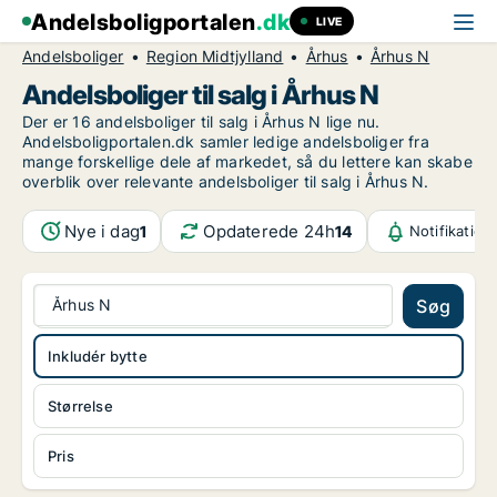
Andelsboligportalen
.dk
LIVE
Andelsboliger
Region Midtjylland
Århus
Århus N
Andelsboliger til salg i Århus N
Der er 16 andelsboliger til salg i Århus N lige nu.
Andelsboligportalen.dk samler ledige andelsboliger fra
mange forskellige dele af markedet, så du lettere kan skabe
overblik over relevante andelsboliger til salg i Århus N.
Nye i dag
Opdaterede 24h
1
14
Notifikation
Århus N
Søg
Inkludér bytte
Størrelse
Pris