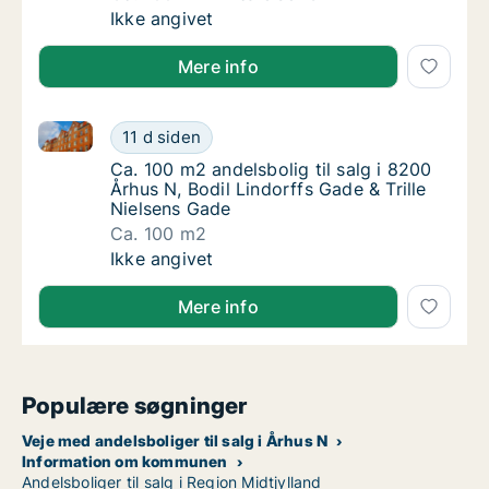
Ca. 100 m2 andelsbolig til salg i 8200 Århus
Ikke angivet
Mere info
Ca. 100 m2 andelsbolig til salg i 8200 Århus N, Bodil
Ca. 100 m2 andelsbolig til salg i 8200 Århus
11 d siden
Ca. 100 m2 andelsbolig til salg i 8200 Århus
Ca. 100 m2 andelsbolig til salg i 8200
Århus N, Bodil Lindorffs Gade & Trille
Nielsens Gade
Ca. 100 m2
Ca. 100 m2 andelsbolig til salg i 8200 Århus
Ikke angivet
Mere info
Populære søgninger
Veje med andelsboliger til salg i Århus N
Information om kommunen
Andelsboliger til salg i Region Midtjylland