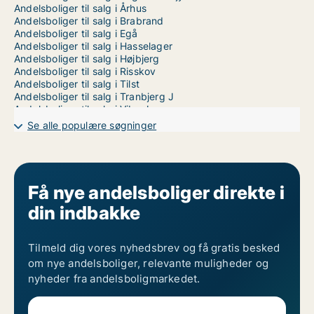
Andelsboliger til salg i Århus
Andelsboliger til salg i Brabrand
Andelsboliger til salg i Egå
Andelsboliger til salg i Hasselager
Andelsboliger til salg i Højbjerg
Andelsboliger til salg i Risskov
Andelsboliger til salg i Tilst
Andelsboliger til salg i Tranbjerg J
Andelsboliger til salg i Viby J
Andelsboliger til salg i Åbyhøj
Se alle populære søgninger
Andelsboliger til salg i Århus C
Andelsboliger til salg i Århus V
Få nye andelsboliger direkte i
din indbakke
Tilmeld dig vores nyhedsbrev og få gratis besked
om nye andelsboliger, relevante muligheder og
nyheder fra andelsboligmarkedet.