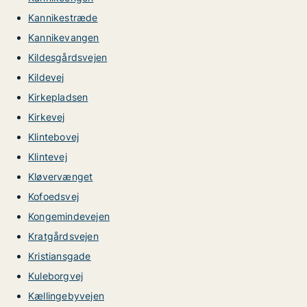
Kannikestræde
Kannikevangen
Kildesgårdsvejen
Kildevej
Kirkepladsen
Kirkevej
Klintebovej
Klintevej
Kløvervænget
Kofoedsvej
Kongemindevejen
Kratgårdsvejen
Kristiansgade
Kuleborgvej
Kællingebyvejen