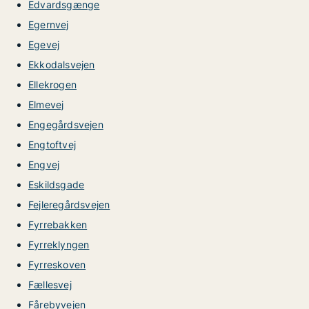
Edvardsgænge
Egernvej
Egevej
Ekkodalsvejen
Ellekrogen
Elmevej
Engegårdsvejen
Engtoftvej
Engvej
Eskildsgade
Fejleregårdsvejen
Fyrrebakken
Fyrreklyngen
Fyrreskoven
Fællesvej
Fårebyvejen