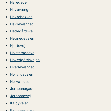
Haregade
Havevænget
Havrebakken
Havrevænget
Hedegårdsvej
Hegnedevejen
Hjortevej
Holsteroddevej
Hovedgårdsvejen
Hvedevænget
Højlyngsvejen
Hørvænget
Jernbanegade
Jernbanevej
Kalbyvejen
Kannikeengen