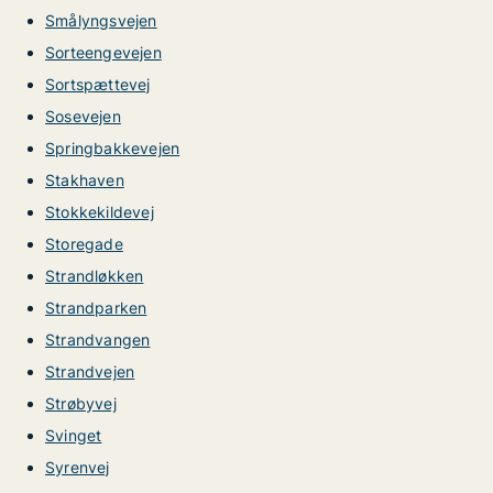
Smålyngsvejen
Sorteengevejen
Sortspættevej
Sosevejen
Springbakkevejen
Stakhaven
Stokkekildevej
Storegade
Strandløkken
Strandparken
Strandvangen
Strandvejen
Strøbyvej
Svinget
Syrenvej