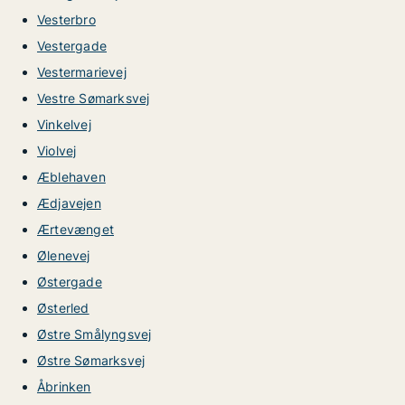
Vesterbro
Vestergade
Vestermarievej
Vestre Sømarksvej
Vinkelvej
Violvej
Æblehaven
Ædjavejen
Ærtevænget
Ølenevej
Østergade
Østerled
Østre Smålyngsvej
Østre Sømarksvej
Åbrinken