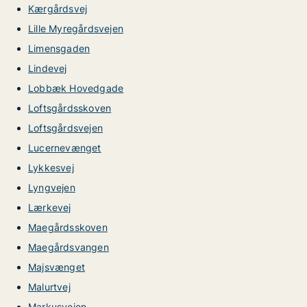
Kærgårdsvej
Lille Myregårdsvejen
Limensgaden
Lindevej
Lobbæk Hovedgade
Loftsgårdsskoven
Loftsgårdsvejen
Lucernevænget
Lykkesvej
Lyngvejen
Lærkevej
Maegårdsskoven
Maegårdsvangen
Majsvænget
Malurtvej
Markusvejen