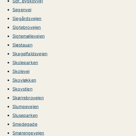
Sdr. Byskovvej
Segenvej
Siegårdsvejen
Sigtebrovejen
Sigtemøllevejen
Sjøstauan
Skagelfaldsvejen
Skoleparken
Skolevej
Skovløkken
Skovstien
Skørrebrovejen
Slumpevejen
Sluseparken
Smedegade
Smørengevejen