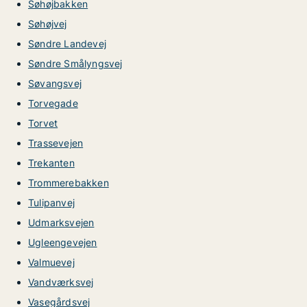
Søhøjbakken
Søhøjvej
Søndre Landevej
Søndre Smålyngsvej
Søvangsvej
Torvegade
Torvet
Trassevejen
Trekanten
Trommerebakken
Tulipanvej
Udmarksvejen
Ugleengevejen
Valmuevej
Vandværksvej
Vasegårdsvej