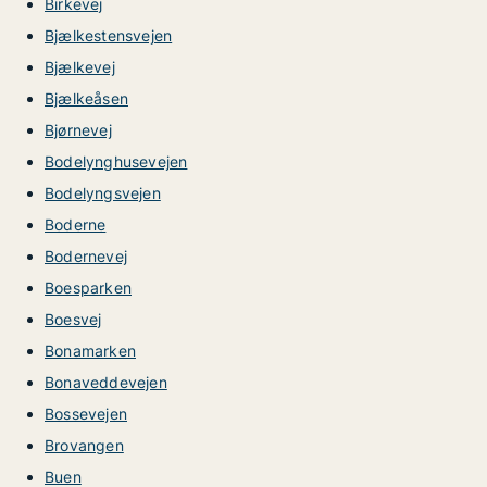
Birkevej
Bjælkestensvejen
Bjælkevej
Bjælkeåsen
Bjørnevej
Bodelynghusevejen
Bodelyngsvejen
Boderne
Bodernevej
Boesparken
Boesvej
Bonamarken
Bonaveddevejen
Bossevejen
Brovangen
Buen