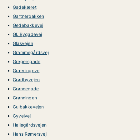
Gadekæret
Gartnerbakken
Gedebakkevej
Gl. Bygadevej
Glasvejen
Grammegårdsvej
Gregersgade
Grævlingevej
Grødbyvejen
Grønnegade
Grønningen
Gulbakkevejen
Gyvelvej
Hallegårdsvejen
Hans Rømersvej