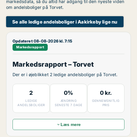
markedsdata, så du altid har adgang til den nyeste viden
om andelsboliger på Torvet.
Se alle ledige andelsboliger i Aakirkeby lige nu
Opdateret 08-08-2026 kl. 7:15
Markedsrapport
Markedsrapport – Torvet
Der er i øjeblikket 2 ledige andelsboliger på Torvet.
2
0%
0 kr.
LEDIGE
ÆNDRING
GENNEMSNITLIG
ANDELSBOLIGER
SENESTE 7 DAGE
PRIS
Læs mere