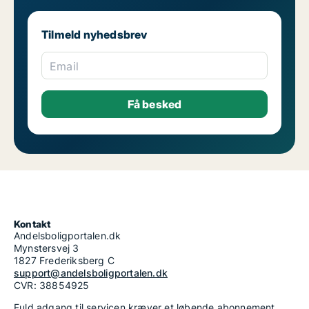
Tilmeld nyhedsbrev
Email
Kontakt
Andelsboligportalen.dk
Mynstersvej 3
1827 Frederiksberg C
support@andelsboligportalen.dk
CVR: 38854925
Fuld adgang til servicen kræver et løbende abonnement.