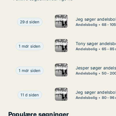
Jeg søger andelsboli
Jeg søger andelsboli
Jeg søger andelsbolig i Skibby, Kirke Hyllinge ell
29 d siden
Andelsbolig
68 - 10
Tony søger andelsbol
Tony søger andelsbol
Tony søger andelsbolig i Roskilde, Tune eller Ring
1 mdr siden
Andelsbolig
65 - 85
Jesper søger andelsb
Jesper søger andelsb
Jesper søger andelsbolig i Høje Taastrup, Ølstykke
1 mdr siden
Andelsbolig
50 - 20
Jeg søger andelsbol
Jeg søger andelsbol
Jeg søger andelsbolig i Viby Sjælland
11 d siden
Andelsbolig
80 - 96
Populære søgninger