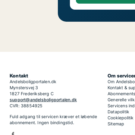
Kontakt
Om service
Andelsboligportalen.dk
Om Andelsbol
Mynstersvej 3
Kontakt & su
1827 Frederiksberg C
Abonnementsv
support@andelsboligportalen.dk
Generelle vilk
CVR: 38854925
Servicens in
Datapolitik
Fuld adgang til servicen kræver et løbende
Cookiepolitik
abonnement. Ingen bindingstid.
Sitemap