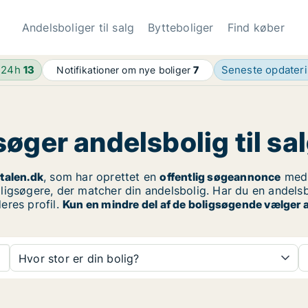
Andelsboliger til salg
Bytteboliger
Find køber
 24h
13
Seneste opdater
Notifikationer om nye boliger
7
øger andelsbolig til sal
talen.dk
, som har oprettet en
offentlig søgeannonce
med 
igsøgere, der matcher din andelsbolig. Har du en andelsbo
eres profil.
Kun en mindre del af de boligsøgende vælger a
Hvor stor er din bolig?