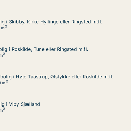
g i Skibby, Kirke Hyllinge eller Ringsted m.fl.
g i Skibby, Kirke Hyllinge eller Ringsted m.fl.
er Ringsted m.fl.
2
5 m
ig i Roskilde, Tune eller Ringsted m.fl.
ig i Roskilde, Tune eller Ringsted m.fl.
sted m.fl.
2
 m
olig i Høje Taastrup, Ølstykke eller Roskilde m.fl.
olig i Høje Taastrup, Ølstykke eller Roskilde m.fl.
 eller Roskilde m.fl.
2
0 m
ig i Viby Sjælland
ig i Viby Sjælland
2
 m