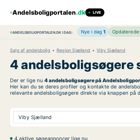
Andelsboligportalen
.dk
LIVE
Nye i dag
1
Opdaterede
ANDELSBOLIGPORTALEN.DK I DAG:
Salg af andelsbolig
Region Sjælland
Viby Sjælland
4 andelsboligsøgere s
Der er lige nu
4 andelsboligsøgere på Andelsboligpor
Her kan du se deres profiler og kontakte de andelsbol
relevante andelsboligsøgere direkte via knappen på d
Viby Sjælland
4 aktive søgeannoncer lige nu