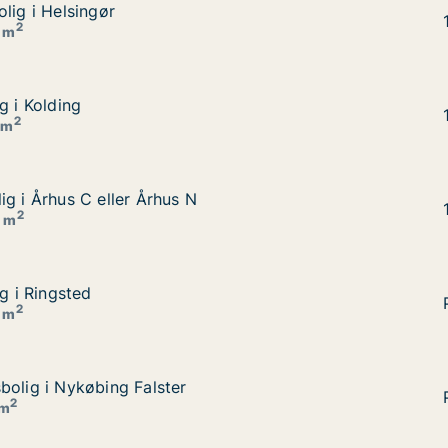
lig i Helsingør
lig i Helsingør
2
0 m
g i Kolding
g i Kolding
2
 m
ig i Århus C eller Århus N
ig i Århus C eller Århus N
2
0 m
ig i Ringsted
ig i Ringsted
2
5 m
bolig i Nykøbing Falster
bolig i Nykøbing Falster
2
 m