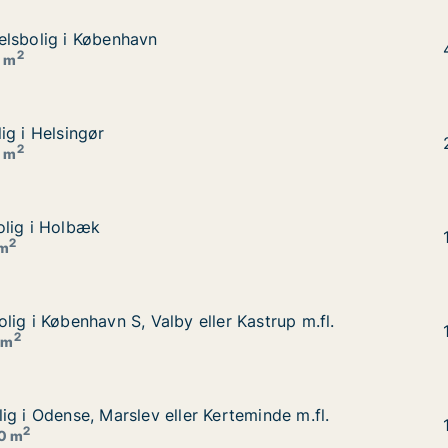
elsbolig i København
elsbolig i København
2
0 m
ig i Helsingør
ig i Helsingør
2
0 m
olig i Holbæk
olig i Holbæk
2
 m
ig i København S, Valby eller Kastrup m.fl.
ig i København S, Valby eller Kastrup m.fl.
r Kastrup m.fl.
2
 m
ig i Odense, Marslev eller Kerteminde m.fl.
ig i Odense, Marslev eller Kerteminde m.fl.
rteminde m.fl.
2
20 m