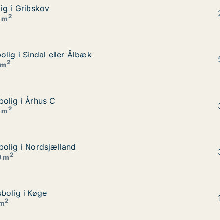
ig i Gribskov
ig i Gribskov
2
0 m
lig i Sindal eller Ålbæk
lig i Sindal eller Ålbæk
2
 m
olig i Århus C
olig i Århus C
2
0 m
olig i Nordsjælland
olig i Nordsjælland
2
0 m
bolig i Køge
bolig i Køge
2
 m