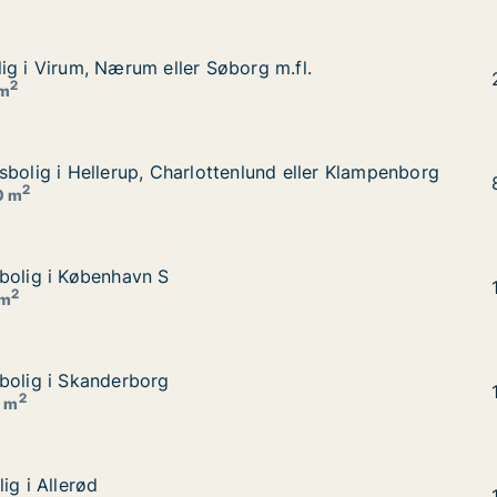
ig i Virum, Nærum eller Søborg m.fl.
ig i Virum, Nærum eller Søborg m.fl.
rg m.fl.
2
 m
sbolig i Hellerup, Charlottenlund eller Klampenborg
sbolig i Hellerup, Charlottenlund eller Klampenborg
nlund eller Klampenborg
2
0 m
bolig i København S
bolig i København S
2
 m
bolig i Skanderborg
bolig i Skanderborg
2
0 m
ig i Allerød
ig i Allerød