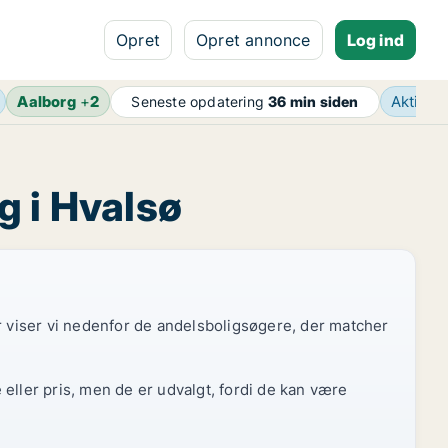
Opret
Opret annonce
Log ind
Aalborg
+
2
Aktive 
Seneste opdatering
36 min siden
g i Hvalsø
or viser vi nedenfor de andelsboligsøgere, der matcher
eller pris, men de er udvalgt, fordi de kan være