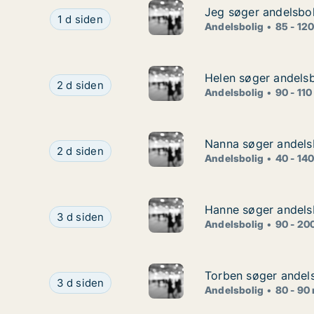
Jeg søger andelsbol
Jeg søger andelsbol
Jeg søger andelsbolig i Gribskov
1 d siden
Andelsbolig
85 - 12
Helen søger andelsbo
Helen søger andelsbo
Helen søger andelsbolig i Sindal eller Ålbæk
2 d siden
Andelsbolig
90 - 110
Nanna søger andelsb
Nanna søger andelsb
Nanna søger andelsbolig i Århus C
2 d siden
Andelsbolig
40 - 14
Hanne søger andelsb
Hanne søger andelsb
Hanne søger andelsbolig i Nordsjælland
3 d siden
Andelsbolig
90 - 20
Torben søger andels
Torben søger andels
Torben søger andelsbolig i Køge
3 d siden
Andelsbolig
80 - 90