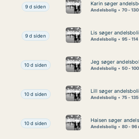
Karin søger andelsbo
Karin søger andelsbo
Karin søger andelsbolig i Helsingør
9 d siden
Andelsbolig
70 - 13
Lis søger andelsboli
Lis søger andelsboli
Lis søger andelsbolig i Kolding
9 d siden
Andelsbolig
95 - 114
Jeg søger andelsbol
Jeg søger andelsbol
Jeg søger andelsbolig i Århus C eller Århus N
10 d siden
Andelsbolig
50 - 10
Lill søger andelsbol
Lill søger andelsbol
Lill søger andelsbolig i Ringsted
10 d siden
Andelsbolig
75 - 13
Haisen søger andels
Haisen søger andels
Haisen søger andelsbolig i Nykøbing Falster
10 d siden
Andelsbolig
80 - 96