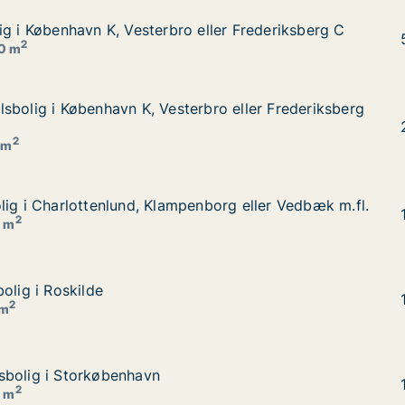
ig i København K, Vesterbro eller Frederiksberg C
ig i København K, Vesterbro eller Frederiksberg C
ller Frederiksberg C
2
20 m
sbolig i København K, Vesterbro eller Frederiksberg m.fl.
sbolig i København K, Vesterbro eller Frederiksberg
ro eller Frederiksberg m.fl.
2
 m
lig i Charlottenlund, Klampenborg eller Vedbæk m.fl.
lig i Charlottenlund, Klampenborg eller Vedbæk m.fl.
borg eller Vedbæk m.fl.
2
0 m
olig i Roskilde
olig i Roskilde
2
 m
sbolig i Storkøbenhavn
sbolig i Storkøbenhavn
2
0 m