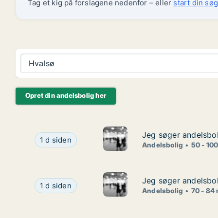
Tag et kig på forslagene nedenfor – eller
start din søg
Hvalsø
Opret din andelsbolig her
Jeg søger andelsboli
Jeg søger andelsboli
Jeg søger andelsbolig i Vesterbro, Østerbro elle
1 d siden
Andelsbolig
50 - 10
Jeg søger andelsbol
Jeg søger andelsbol
Jeg søger andelsbolig i Klarup
1 d siden
Andelsbolig
70 - 84