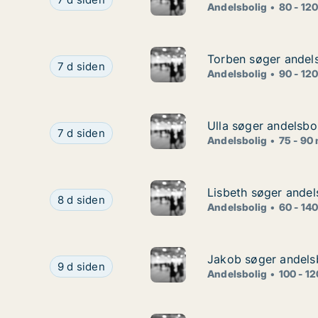
Andelsbolig
80 - 12
Torben søger andel
Torben søger andel
Torben søger andelsbolig i Odense N
7 d siden
Andelsbolig
90 - 12
Ulla søger andelsbo
Ulla søger andelsbo
Ulla søger andelsbolig i Odense SV eller Odense
7 d siden
Andelsbolig
75 - 90
Lisbeth søger andels
Lisbeth søger andels
Lisbeth søger andelsbolig i Hjortshøj
8 d siden
Andelsbolig
60 - 14
Jakob søger andelsb
Jakob søger andelsb
Jakob søger andelsbolig i Brabrand
9 d siden
Andelsbolig
100 - 1