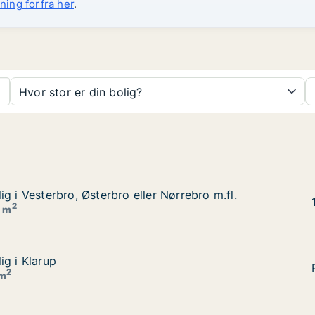
ning forfra her
.
Hvor stor er din bolig?
g i Vesterbro, Østerbro eller Nørrebro m.fl.
g i Vesterbro, Østerbro eller Nørrebro m.fl.
r Nørrebro m.fl.
2
0 m
ig i Klarup
ig i Klarup
2
 m