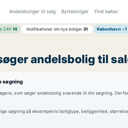
Andelsboliger til salg
Bytteboliger
Find køber
de 24h
14
København
+
1
Notifikationer om nye boliger
31
øger andelsbolig til sal
in søgning
gsøgere, som søger andelsbolig svarende til din søgning. Derf
lige søgning på eksempelvis boligtype, beliggenhed, størrelse 