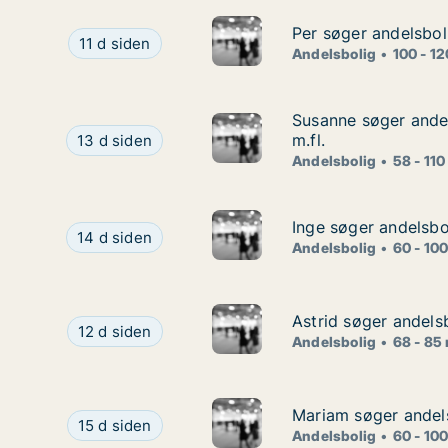
Per søger andelsbol
Per søger andelsbol
Per søger andelsbolig i København K, Vesterbro e
11 d siden
Andelsbolig
100 - 1
Susanne søger andel
Susanne søger andel
Susanne søger andelsbolig i København K, Vesterb
m.fl.
13 d siden
Andelsbolig
58 - 110
Inge søger andelsbo
Inge søger andelsbo
Inge søger andelsbolig i Charlottenlund, Klampen
14 d siden
Andelsbolig
60 - 10
Astrid søger andelsb
Astrid søger andelsb
Astrid søger andelsbolig i Roskilde
12 d siden
Andelsbolig
68 - 85
Mariam søger andel
Mariam søger andel
Mariam søger andelsbolig i Storkøbenhavn
15 d siden
Andelsbolig
60 - 10