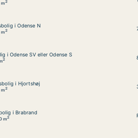
2
0 m
sbolig i Odense N
sbolig i Odense N
2
0 m
lig i Odense SV eller Odense S
lig i Odense SV eller Odense S
 S
2
 m
bolig i Hjortshøj
bolig i Hjortshøj
2
0 m
olig i Brabrand
olig i Brabrand
2
20 m