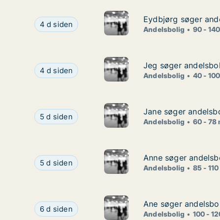
Eydbjørg søger and
Eydbjørg søger and
Eydbjørg søger andelsbolig i København
4 d siden
Andelsbolig
90 - 14
Jeg søger andelsbol
Jeg søger andelsbol
Jeg søger andelsbolig i Helsingør
4 d siden
Andelsbolig
40 - 10
Jane søger andelsb
Jane søger andelsb
Jane søger andelsbolig i Holbæk
5 d siden
Andelsbolig
60 - 78
Anne søger andelsbol
Anne søger andelsbol
Anne søger andelsbolig i København S, Valby elle
5 d siden
Andelsbolig
85 - 110
Ane søger andelsbol
Ane søger andelsbol
Ane søger andelsbolig i Odense, Marslev eller Ke
6 d siden
Andelsbolig
100 - 1