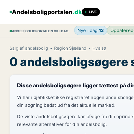
Andelsboligportalen
.dk
LIVE
Nye i dag
13
Opdatere
ANDELSBOLIGPORTALEN.DK I DAG:
Salg af andelsbolig
Region Sjælland
Hvalsø
0 andelsboligsøgere s
Disse andelsboligsøgere ligger tættest på d
Vi har i øjeblikket ikke registreret nogen andelsboli
din søgning bedst ud fra det aktuelle marked.
De viste andelsboligsøgere kan afvige fra din oprinde
relevante alternativer for din andelsbolig.