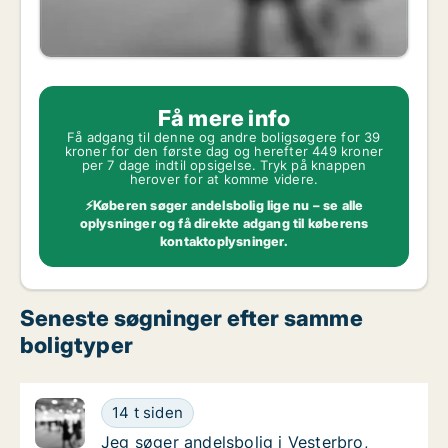
Få mere info
Få adgang til denne og andre boligsøgere for 39
kroner for den første dag og herefter 449 kroner
per 7 dage indtil opsigelse. Tryk på knappen
herover for at komme videre.
⚡Køberen søger andelsbolig lige nu – se alle
oplysninger og få direkte adgang til køberens
kontaktoplysninger.
Seneste søgninger efter samme
boligtyper
Jeg søger andelsbolig i Vesterbro, Østerbro e
14 t siden
Jeg søger andelsbolig i Vesterbro, Østerbro e
Jeg søger andelsbolig i Vesterbro,