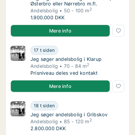
Østerbro eller Nørrebro m.fl.
2
Andelsbolig
50 - 100 m
Jeg søger andelsbolig i Vesterbro, Østerbro e
1.900.000 DKK
Jeg søger andelsbolig i Vesterbro, Østerbro eller Nør
Mere info
Jeg søger andelsbolig i Klarup
17 t siden
Jeg søger andelsbolig i Klarup
Jeg søger andelsbolig i Klarup
2
Andelsbolig
70 - 84 m
Jeg søger andelsbolig i Klarup
Prisniveau deles ved kontakt
Jeg søger andelsbolig i Klarup
Mere info
Jeg søger andelsbolig i Gribskov
18 t siden
Jeg søger andelsbolig i Gribskov
Jeg søger andelsbolig i Gribskov
2
Andelsbolig
85 - 120 m
Jeg søger andelsbolig i Gribskov
2.800.000 DKK