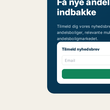
Få nye andel
indbakke
Tilmeld dig vores nyhedsbr
andelsboliger, relevante mu
andelsboligmarkedet.
Tilmeld nyhedsbrev
Email