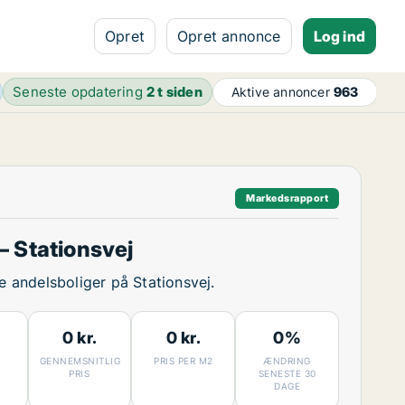
Opret
Opret annonce
Log ind
Seneste opdatering
2 t siden
Aktive annoncer
963
Markedsrapport
 Stationsvej
ge andelsboliger på Stationsvej.
0 kr.
0 kr.
0%
GENNEMSNITLIG
PRIS PER M2
ÆNDRING
7
PRIS
SENESTE 30
DAGE