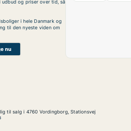
i udbud og priser over tid, så
sboliger i hele Danmark og
ng til den nyeste viden om
ge nu
g til salg i 4760 Vordingborg, Stationsvej
g til salg i 4760 Vordingborg, Stationsvej
 i 4760 Vordingborg, Stationsvej
g, Stationsvej
3