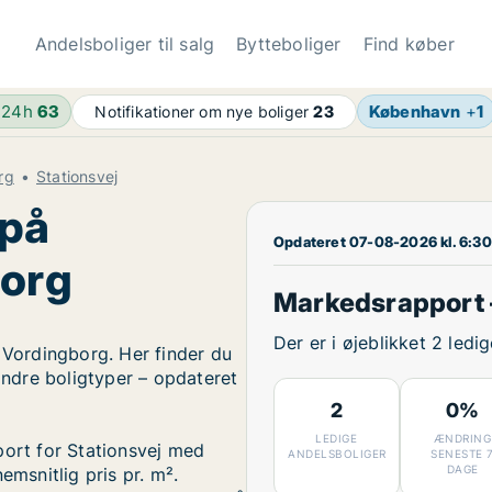
Andelsboliger til salg
Bytteboliger
Find køber
 24h
63
København
+
1
Notifikationer om nye boliger
23
rg
Stationsvej
 på
Opdateret 07-08-2026 kl. 6:30
borg
Markedsrapport –
Der er i øjeblikket 2 ledi
 Vordingborg. Her finder du
 andre boligtyper – opdateret
2
0%
LEDIGE
ÆNDRING
port for Stationsvej med
ANDELSBOLIGER
SENESTE 
DAGE
emsnitlig pris pr. m².