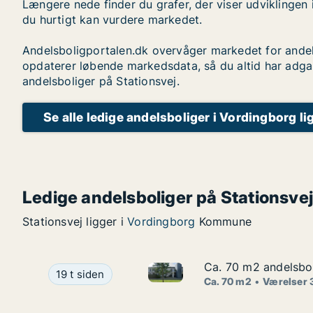
Længere nede finder du grafer, der viser udviklingen 
du hurtigt kan vurdere markedet.
Andelsboligportalen.dk overvåger markedet for andel
opdaterer løbende markedsdata, så du altid har adga
andelsboliger på Stationsvej.
Se alle ledige andelsboliger i Vordingborg li
Ledige andelsboliger på Stationsvej
Stationsvej ligger i
Vordingborg
Kommune
Ca. 70 m2 andelsboli
Ca. 70 m2 andelsboli
Ca. 70 m2 andelsbolig til salg
Ca. 70 m2 andelsbolig til salg i 4760 Vordingbor
19 t siden
Ca. 70 m2
Værelser 