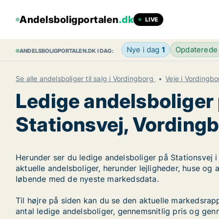
Andelsboligportalen
.dk
LIVE
Nye i dag
1
Opdaterede
ANDELSBOLIGPORTALEN.DK I DAG:
Se alle andelsboliger til salg i Vordingborg
Veje i Vordingbo
Ledige andelsboliger
Stationsvej, Vording
Herunder ser du ledige andelsboliger på Stationsvej i
aktuelle andelsboliger, herunder lejligheder, huse og
løbende med de nyeste markedsdata.
Til højre på siden kan du se den aktuelle markedsrap
antal ledige andelsboliger, gennemsnitlig pris og genn