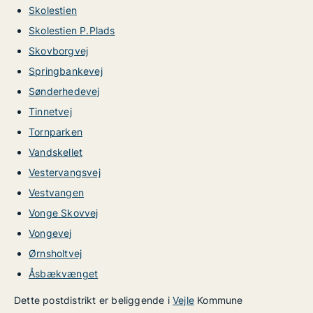
Skolestien
Skolestien P.Plads
Skovborgvej
Springbankevej
Sønderhedevej
Tinnetvej
Tornparken
Vandskellet
Vestervangsvej
Vestvangen
Vonge Skovvej
Vongevej
Ørnsholtvej
Åsbækvænget
Dette postdistrikt er beliggende i
Vejle
Kommune