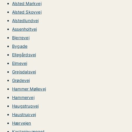
Alsted Markvej
Alsted Skovvej
Alstedlundvej
Assenholtvej
Bjerrevej
Bygade
Ellegårdsvej
Elmevej
Grejsdalsvej
Grødevej
Hammer Møllevej
Hammervej
Haugstrupvej
Haustrupvej
Hærvejen
Kastanievænget